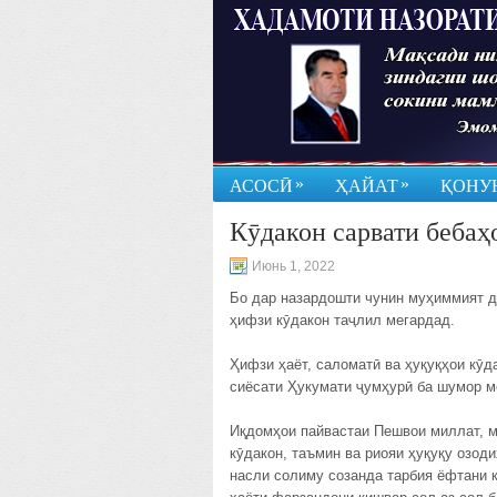
»
»
АСОСӢ
ҲАЙАТ
ҚОНУ
Кӯдакон сарвати бебаҳ
Июнь 1, 2022
Бо дар назардошти чунин муҳиммият д
ҳифзи кӯдакон таҷлил мегардад.
Ҳифзи ҳаёт, саломатӣ ва ҳуқуқҳои кӯ
сиёсати Ҳукумати ҷумҳурӣ ба шумор м
Иқдомҳои пайвастаи Пешвои миллат, 
кӯдакон, таъмин ва риояи ҳуқуқу озод
насли солиму созанда тарбия ёфтани 