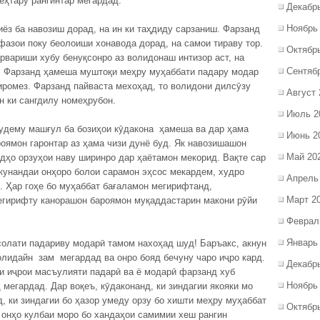
еҳтару рангинтар мегардад.
Декабр
Ноябрь
ёз ба навозиш дорад, на ин ки таҳдиду сарзаниш. Фарзанд
 фазои поку беолоиши хонавода дорад, на самои тираву тор.
Октябр
рвариши хубу бенуқсонро аз волидонаш интизор аст, на
Сентяб
. Фарзанд ҳамеша муштоқи меҳру муҳаббати падару модар
қиромез. Фарзанд пайваста мехоҳад, то волидони дилсӯзу
Август 
н ки сангдилу номеҳрубон.
Июль 2
будему машғул ба бозиҳои кӯдакона ҳамеша ва дар ҳама
Июнь 2
оямон гаронтар аз ҳама чизи дунё буд. Як навозишашон
Май 20
дҳо орзуҳои наву ширинро дар ҳаётамон мекорид. Вақте сар
кунандаи онҳоро болои сарамон эҳсос мекардем, худро
Апрель
. Ҳар гоҳе бо муҳаббат бағаламон мегирифтанд,
Март 2
егирифту канорашон бароямон муқаддастарин макони рӯйи
Феврал
Январь
солати падариву модарӣ тамом нахоҳад шуд! Баръакс, акнун
олидайн зам мегардад ва онро бояд бечуну чаро иҷро кард.
Декабр
ми иҷрои масъулияти падарӣ ва ё модарӣ фарзанд хуб
Ноябрь
мегардад. Дар воқеъ, кӯдаконанд, ки зиндагии якояки мо
 ки зиндагии бо ҳазор умеду орзу бо хишти меҳру муҳаббат
Октябр
 онҳо кулбаи моро бо хандаҳои самимии хеш рангин