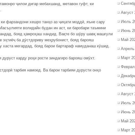
Сентяб
тамонро ҷилои дигар мебахшанд, метавон гуфт, ки
.
Август 
Июль 2
ки фарзандони хешро танҳо аз ҷиҳати моддӣ, яъне сару
Масъулияти волидайн будан ин аст, ки баробари таъмини
Июнь 2
хандад, бояд ҳамроҳаш хандид. Вақте бо шӯру шавқ машғули
Май 20
те эҳтиёҷ ба дӯстдориву меҳрубонист, бояд барояш
ту хаста мегардад, бояд барои бартараф намуданаш кӯшид.
Апрель
Март 2
и дуруст карду роҳи рости зиндагиро барояш омӯхт.
Феврал
стдорӣ тарбия намоед. Ва барои тарбияи дурусти онҳо
Декабр
Октябр
Август 
Июль 2
Июнь 2
Май 20
Март 2