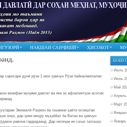
»
»
»
НГУЗОРӢ
НАҚШАИ САНҶИШӢ
ҲИСОБОТ
МУ
оанд.
БОЙГ
Июль 2
ар саросари дунё рӯзи 1 июн ҳамчун Рӯзи байналмилалии
Июнь 2
Май 20
дакон вазифаи муҳими давлат ва яке аз афзалиятҳои асосии
Апрель
еравад.
Март 2
муҳтарам Эмомалӣ Раҳмон ба таъмини ҳаёти осоиштаи
Феврал
иҳои онҳо, дар ҳияи меҳру муҳаббат ба Ватан ва ҳамчун
Январь
кӯдакон равона гардидаанд. Дар натиҷаи ин саъю талошҳо