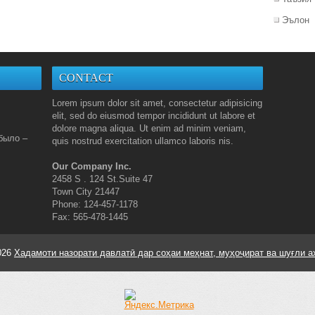
Эълон
CONTACT
Lorem ipsum dolor sit amet, consectetur adipisicing
elit, sed do eiusmod tempor incididunt ut labore et
dolore magna aliqua. Ut enim ad minim veniam,
было –
quis nostrud exercitation ullamco laboris nis.
Our Company Inc.
2458 S . 124 St.Suite 47
Town City 21447
Phone: 124-457-1178
Fax: 565-478-1445
026
Хадамоти назорати давлатӣ дар соҳаи меҳнат, муҳоҷират ва шуғли а