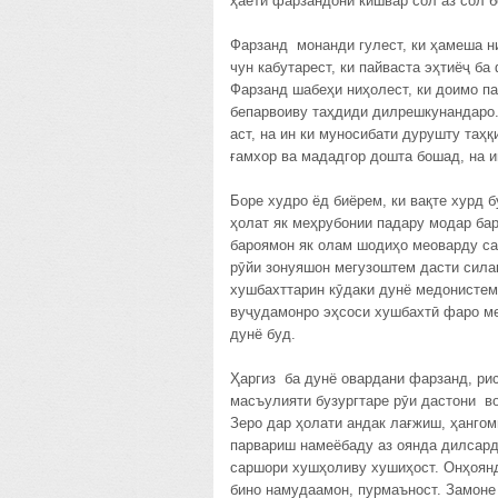
ҳаёти фарзандони кишвар сол аз сол б
Фарзанд монанди гулест, ки ҳамеша ни
чун кабутарест, ки пайваста эҳтиёҷ ба
Фарзанд шабеҳи ниҳолест, ки доимо па
бепарвоиву таҳдиди дилрешкунандаро
аст, на ин ки муносибати дурушту таҳ
ғамхор ва мададгор дошта бошад, на и
Боре худро ёд биёрем, ки вақте хурд 
ҳолат як меҳрубонии падару модар бар
бароямон як олам шодиҳо меоварду са
рӯйи зонуяшон мегузоштем дасти сила
хушбахттарин кӯдаки дунё медонистем
вуҷудамонро эҳсоси хушбахтӣ фаро м
дунё буд.
Ҳаргиз ба дунё овардани фарзанд, ри
масъулияти бузургтаре рӯи дастони в
Зеро дар ҳолати андак лағжиш, ҳанго
парвариш намеёбаду аз оянда дилсард 
саршори хушҳоливу хушиҳост. Онҳоянд,
бино намудаамон, пурмаъност. Замоне