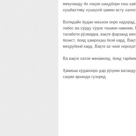
мекунанду бо лаҳни шаҳдбори хеш ҳаё
хушбахтиву хушҳолӣ ҳамин асту халос
Волидайн будан маънои онро надорад, 
либос ва хӯрду хӯрок таъмин намоем. 
талаботи рӯзмарра, вақте фарзанд ме
бозист, бояд ҳамроҳаш бозӣ кард. Вақ
меҳрубонӣ кард. Вақте аз чизе нороҳа
Ва вақте хатое менамояд, бояд тарбия
Ҳамеша кӯдаконро дар рӯҳияи ватанду
саҳми арзанда гузоред.