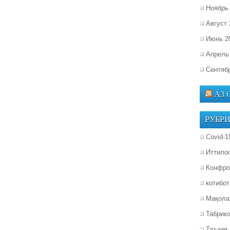
Ноябрь
Август 
Июнь 2
Апрель
Сентяб
АЗ
РУБР
Covid-1
Иттило
Конфро
котибот
Мақола
Табрик
Таъзия