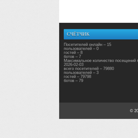
СЧЁТЧИК
Посетителей онлайн – 15
пользователей – 0
гостей – 8
ботов – 7
Максимальное количество посещений 
2026-02-03
всего посетителей – 79880
пользователей – 3
гостей – 79798
ботов – 79
© 2