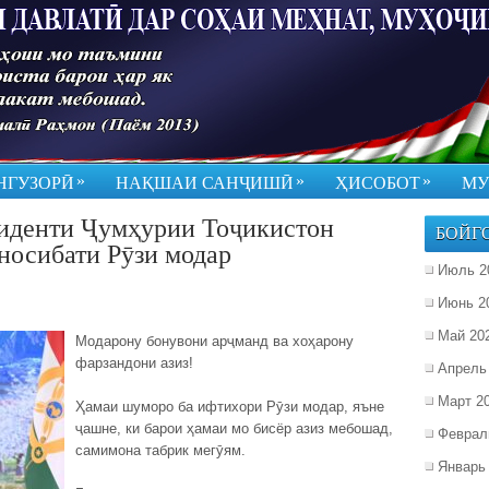
»
»
»
НГУЗОРӢ
НАҚШАИ САНҶИШӢ
ҲИСОБОТ
МУ
иденти Ҷумҳурии Тоҷикистон
БОЙГ
носибати Рӯзи модар
Июль 2
Июнь 2
Май 20
Модарону бонувони арҷманд ва хоҳарону
фарзандони азиз!
Апрель
Март 2
Ҳамаи шуморо ба ифтихори Рӯзи модар, яъне
ҷашне, ки барои ҳамаи мо бисёр азиз мебошад,
Феврал
самимона табрик мегӯям.
Январь