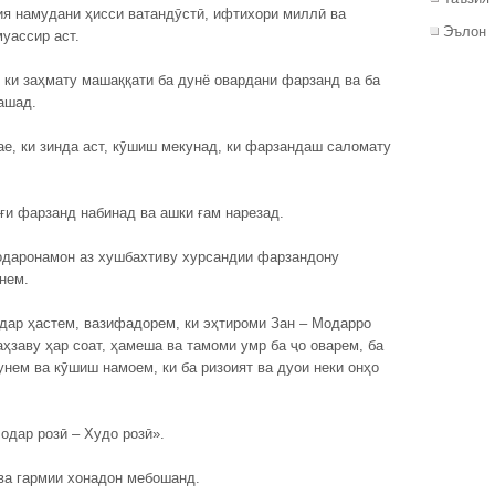
ия намудани ҳисси ватандӯстӣ, ифтихори миллӣ ва
Эълон
уассир аст.
, ки заҳмату машаққати ба дунё овардани фарзанд ва ба
ашад.
ае, ки зинда аст, кӯшиш мекунад, ки фарзандаш саломату
оғи фарзанд набинад ва ашки ғам нарезад.
одаронамон аз хушбахтиву хурсандии фарзандону
нем.
одар ҳастем, вазифадорем, ки эҳтироми Зан – Модарро
аҳзаву ҳар соат, ҳамеша ва тамоми умр ба ҷо оварем, ба
унем ва кӯшиш намоем, ки ба ризоият ва дуои неки онҳо
одар розӣ – Худо розӣ».
ва гармии хонадон мебошанд.