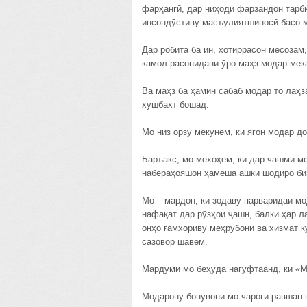
фарҳангӣ, дар ниҳоди фарзандон тарб
инсондӯстиву масъулиятшиносӣ басо м
Дар робита ба ин, хотиррасон месозам
камол расонидани ӯро маҳз модар мек
Ва маҳз ба ҳамин сабаб модар то лаҳз
хушбахт бошад.
Мо низ орзу мекунем, ки ягон модар д
Баръакс, мо мехоҳем, ки дар чашми м
набераҳояшон ҳамеша ашки шодиро би
Мо – мардон, ки зодаву парваридаи м
нафақат дар рӯзҳои ҷашн, балки ҳар л
онҳо ғамхориву меҳрубонӣ ва хизмат к
сазовор шавем.
Мардуми мо беҳуда нагуфтаанд, ки «М
Модарону бонувони мо чароғи равшан 