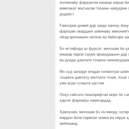
иҷтимоиву фарҳангии кишвар нақши би
мамлакат масъалаи таъмин намудани ҳ
додааст.
Ғамхории доимӣ дар ҳаққи занону бону
фароҳам овардани заминаву имкониятҳ
ободгаронаашон натиҷа ва баёнгари ҳ
Бо истифода аз фурсат, мехоҳам ба ҳ
кишвар барои саҳми арзандаашон дар 
ва рушди давлати тоҷикон миннатдори
Мо худ шоҳиди зиндаи хизматҳои шоён
таърихи давлату миллати тоҷик, яън
уми асри гузашта ҳастем.
Онҳо сиёсати пешгирифтаи моро бо са
ҳаргиз фаромӯш намегардад.
Ҳамчунин, мехоҳам бо эътимоду эҳтир
мардон боли парвози ҷомеа ва неруи ҳ
мебошанд.