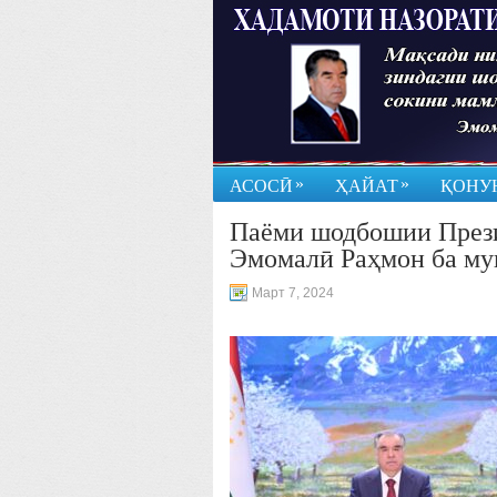
»
»
АСОСӢ
ҲАЙАТ
ҚОНУ
Паёми шодбошии През
Эмомалӣ Раҳмон ба му
Март 7, 2024