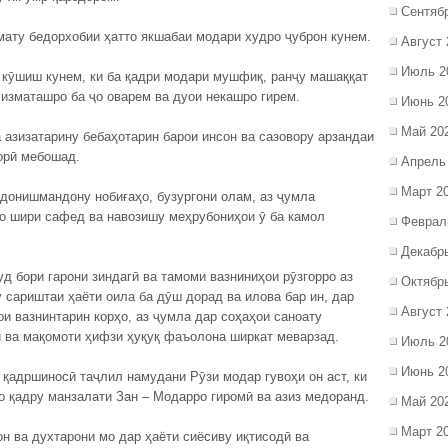
Сентяб
мату бедорхобии ҳатто якшабаи модари худро ҷуброн кунем.
Август 
Июль 2
 кӯшиш кунем, ки ба қадри модари мушфиқ, ранҷу машаққат
хизматашро ба ҷо оварем ва дуои некашро гирем.
Июнь 2
Май 20
азизатарину бебаҳотарин барои инсон ва сазовору арзандаи
орӣ мебошад.
Апрель
Март 2
донишмандону нобиғаҳо, бузургони олам, аз ҷумла
бо шири сафед ва навозишу меҳрубониҳои ӯ ба камол
Феврал
Декабр
д бори гарони зиндагӣ ва тамоми вазниниҳои рӯзгорро аз
Октябр
у сариштаи ҳаёти оила ба дӯш дорад ва илова бар ин, дар
Август 
ои вазнинтарин корҳо, аз ҷумла дар соҳаҳои саноату
ӣ ва мақомоти ҳифзи ҳуқуқ фаъолона ширкат меварзад.
Июль 2
Июнь 2
қадршиносӣ таҷлил намудани Рӯзи модар гувоҳи он аст, ки
о қадру манзалати Зан – Модарро гиромӣ ва азиз медоранд.
Май 20
Март 2
он ва духтарони мо дар ҳаёти сиёсиву иқтисодӣ ва