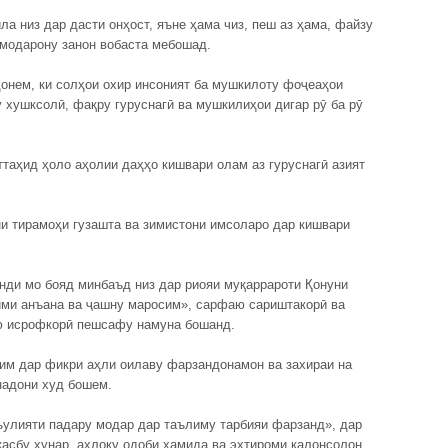
ла низ дар дасти онҳост, яъне ҳама чиз, пеш аз ҳама, файзу
 модарону занон вобаста мебошад.
донем, ки солҳои охир инсоният ба мушкилоту фоҷеаҳои
у хушксолӣ, фақру гуруснагӣ ва мушкилиҳои дигар рӯ ба рӯ
таҳид ҳоло аҳолии даҳҳо кишвари олам аз гуруснагӣ азият
и тирамоҳи гузашта ва зимистони имсоларо дар кишвари
нди мо бояд минбаъд низ дар риояи муқаррароти Қонуни
ими анъана ва ҷашну маросим», сарфаю сариштакорӣ ва
ию исрофкорӣ пешсафу намуна бошанд.
оим дар фикри аҳли оилаву фарзандонамон ва захираи на
надони худ бошем.
ъулияти падару модар дар таълиму тарбияи фарзанд», дар
касбу ҳунар, ахлоқу одоби ҳамида ва эҳтироми калонсолон