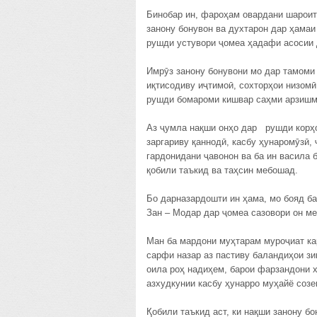
Бинобар ин, фароҳам овардани шароит
занону бонувон ва духтарон дар ҳамаи
рушди устувори ҷомеа ҳадафи асосии 
Имрӯз занону бонувони мо дар тамоми 
иқтисодиву иҷтимоӣ, сохторҳои низом
рушди бомароми кишвар саҳми арзишм
Аз ҷумла нақши онҳо дар рушди ко
заргариву қаннодӣ, касбу ҳунаромӯзӣ,
гардонидани ҷавонон ва ба ин васила 
қобили таъкид ва таҳсин мебошад.
Бо дарназардошти ин ҳама, мо бояд ба
Зан – Модар дар ҷомеа сазовори он м
Ман ба мардони муҳтарам муроҷиат ка
сарфи назар аз пастиву баландиҳои з
оила роҳ надиҳем, барои фарзандони 
азхудкунии касбу ҳунарро муҳайё созе
Қобили таъкид аст, ки нақши занону б