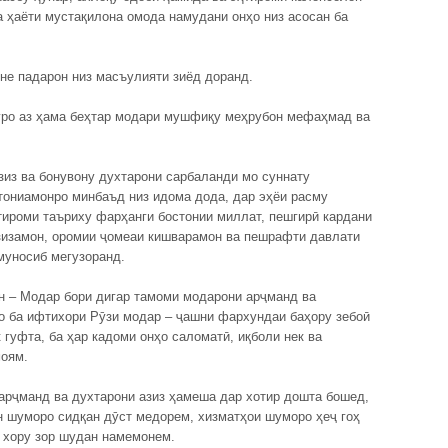
а ҳаёти мустақилона омода намудани онҳо низ асосан ба
не падарон низ масъулияти зиёд доранд.
ӯро аз ҳама беҳтар модари мушфиқу меҳрубон мефаҳмад ва
зиз ва бонувону духтарони сарбаланди мо суннату
тониамонро минбаъд низ идома дода, дар эҳёи расму
тироми таъриху фарҳанги бостонии миллат, пешгирӣ кардани
азизамон, оромии ҷомеаи кишварамон ва пешрафти давлати
муносиб мегузоранд.
н – Модар бори дигар тамоми модарони арҷманд ва
ро ба ифтихори Рӯзи модар – ҷашни фархундаи баҳору зебоӣ
 гуфта, ба ҳар кадоми онҳо саломатӣ, иқболи нек ва
моям.
арҷманд ва духтарони азиз ҳамеша дар хотир дошта бошед,
н шуморо сидқан дӯст медорем, хизматҳои шуморо ҳеҷ гоҳ
 хору зор шудан намемонем.