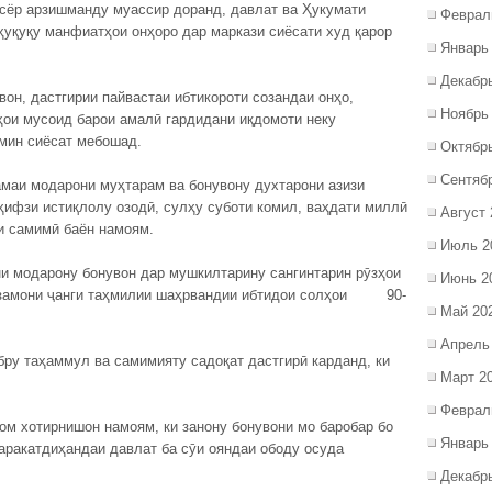
сёр арзишманду муассир доранд, давлат ва Ҳукумати
Феврал
уқуқу манфиатҳои онҳоро дар маркази сиёсати худ қарор
Январь
Декабр
вон, дастгирии пайвастаи ибтикороти созандаи онҳо,
Ноябрь
ои мусоид барои амалӣ гардидани иқдомоти неку
амин сиёсат мебошад.
Октябр
Сентяб
амаи модарони муҳтарам ва бонувону духтарони азизи
ҳифзи истиқлолу озодӣ, сулҳу суботи комил, ваҳдати миллӣ
Август 
и самимӣ баён намоям.
Июль 2
и модарону бонувон дар мушкилтарину сангинтарин рӯзҳои
Июнь 2
е замони ҷанги таҳмилии шаҳрвандии ибтидои солҳои 90-
Май 20
Апрель
бру таҳаммул ва самимияту садоқат дастгирӣ карданд, ки
Март 2
Феврал
ом хотирнишон намоям, ки занону бонувони мо баробар бо
Январь
аракатдиҳандаи давлат ба сӯи ояндаи ободу осуда
Декабр