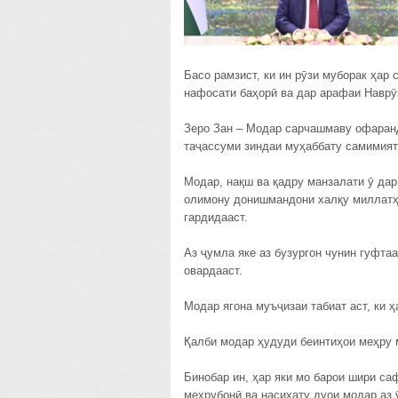
Басо рамзист, ки ин рӯзи муборак ҳар 
нафосати баҳорӣ ва дар арафаи Наврӯ
Зеро Зан – Модар сарчашмаву офаранд
таҷассуми зиндаи муҳаббату самимия
Модар, нақш ва қадру манзалати ӯ дар
олимону донишмандони халқу миллатҳ
гардидааст.
Аз ҷумла яке аз бузургон чунин гуфтаа
овардааст.
Модар ягона муъҷизаи табиат аст, ки ҳ
Қалби модар ҳудуди беинтиҳои меҳру м
Бинобар ин, ҳар яки мо барои шири са
меҳрубонӣ ва насиҳату дуои модар аз 