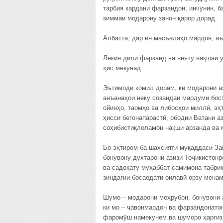
тарбия кардани фарзандон, инчунин, б
зиммаи модарону занон қарор дорад.
Албатта, дар ин масъалаҳо мардон, яъ
Лекин дили фарзанд ва нияту нақшаи 
ҳис мекунад.
Эътимоди комил дорам, ки модарони а
анъанаҳои неку созандаи мардуми бос
ойинҳо, таомҳо ва либосҳои миллӣ, эҳ
ҳисси бегонапарастӣ, ободии Ватани 
соҳибистиқлоламон нақши арзанда ва 
Бо эҳтиром ба шахсияти муқаддаси За
бонувону духтарони азизи Тоҷикистон
ва садоқату муҳаббат самимона табрик
зиндагии босаодати оилавӣ орзу мена
Шумо – модарони меҳрубон, бонувони 
ки мо – ҷавонмардон ва фарзандонато
фаромӯш намекунем ва шуморо ҳаргиз