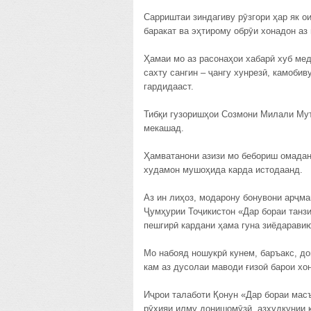
Сарриштаи зиндагиву рӯзгори ҳар як ои
баракат ва эҳтирому обрӯи хонадон аз
Ҳамаи мо аз расонаҳои хабарӣ хуб ме
сахту сангин – ҷангу хунрезӣ, камобив
гардидааст.
Тибқи гузоришҳои Созмони Милали Мут
мекашад.
Ҳамватанони азизи мо бебориш омадан
худамон мушоҳида карда истодаанд.
Аз ин лиҳоз, модарону бонувони арҷма
Ҷумҳурии Тоҷикистон «Дар бораи танз
пешгирӣ кардани ҳама гуна зиёдарав
Мо набояд ношукрӣ кунем, баръакс, д
кам аз дусолаи маводи ғизоӣ барои хо
Иҷрои талаботи Қонун «Дар бораи мас
рӯҳияи илму донишомӯзӣ, азхудкунии 