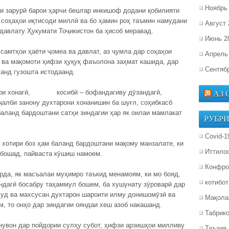
Ноябрь
и зарурӣ барои ҳарчи бештар инкишоф додани қобилияти
 соҳаҳои иқтисоди миллӣ ва бо ҳамин роҳ таъмин намудани
Август 
давлату Ҳукумати Тоҷикистон ба ҳисоб меравад.
Июнь 2
самтҳои ҳаёти ҷомеа ва давлат, аз ҷумла дар соҳаҳои
Апрель
ӣ ва мақомоти ҳифзи ҳуқуқ фаъолона заҳмат кашида, дар
Сентяб
анд гузошта истодаанд.
рҳои хонагӣ, косибӣ – бофандагиву дӯзандагӣ,
АЗ
 ҷалби занону духтарони хонанишин ба шуғл, соҳибкасб
баланд бардоштани сатҳи зиндагии ҳар як оилаи мамлакат
РУБР
Covid-1
 хотири боз ҳам баланд бардоштани мақому манзалате, ки
Иттило
ебошад, пайваста кӯшиш намоем.
Конфро
рда, як масъалаи муҳимро таъкид менамоям, ки мо бояд,
котибот
индагӣ босабру таҳаммул бошем, ба хушунату зӯроварӣ дар
худ ва махсусан духтарон шароити илму донишомӯзӣ ва
Мақола
м, то онҳо дар зиндагии ояндаи хеш азоб накашанд.
Табрик
онувон дар пойдории сулҳу субот, ҳифзи арзишҳои милливу
Таъзия