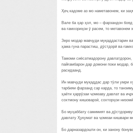
Ҳеҷ кадоме аз мо наметавонем, ки заҳ
Вале ба ҳар ҳол, мо – фарзандон бояд
ва ғамхориҳои ӯ расем, то метавонем 
Зеро модар мавҷуди муқаддастарин ва 
ҳама гуна парастиш, дӯстдорӣ ва ғамх
Тамоми сиёсатмадорону давлатдорон, 
пайғамбарон дар домони поки модар, 
расидаанд.
Ин мавҷуди муқаддас дар тӯли умри ху
тарбияи фарзанд сар карда, то танзим
ҳаёти ҳаррӯзаи ҷомеаву давлат ва иҷр
сохтмону кишоварзӣ, сохторҳои низом
Бо муҳаббату самимият ва дӯстдориву 
давлату Ҳукумат ва ҷомеаи кишвари м
Бо дарназардошти он, ки занону бонув