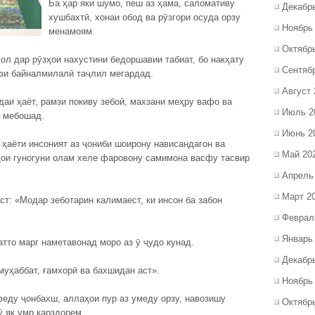
Ба ҳар яки шумо, пеш аз ҳама, саломативу
Декабр
хушбахтӣ, хонаи обод ва рӯзгори осуда орзу
Ноябрь
менамоям.
Октябр
сол дар рӯзҳои нахустини бедоршавии табиат, бо накҳату
Сентяб
зи байналмилалӣ таҷлил мегардад.
Август 
аи ҳаёт, рамзи покиву зебоӣ, махзани меҳру вафо ва
Июль 2
т мебошад.
Июнь 2
 ҳаёти инсоният аз ҷониби шоирону нависандагон ва
Май 20
ои гуногуни олам хеле фаровону самимона васфу тасвир
Апрель
Март 2
ст: «Модар зеботарин калимаест, ки инсон ба забон
Феврал
Январь
атто марг наметавонад моро аз ӯ ҷудо кунад.
Декабр
уҳаббат, ғамхорӣ ва бахшидан аст».
Ноябрь
феду ҷонбахш, аллаҳои пур аз умеду орзу, навозишу
Октябр
ӯ як умр қарздорем.