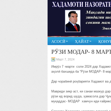
»
»
АСОСӢ
ҲАЙАТ
ҚОНУ
РӮЗИ МОДАР- 8 МАР
Март 7, 2024
Имрӯз 7 -марти соли 2024 дар Хадамот
аҳолӣ бахшида ба “Рӯзи МОДАР- 8 март
Дар чорабинӣ роҳбарияти Хадамот ва 
Мавриди зикр аст, ки санаи мазкур да
рӯзи ид ворид шуда, ҳамасола дар Ҷум
муқаддас- МОДАР хамчун иди ғайрик