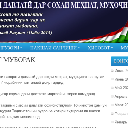
»
»
»
НГУЗОРӢ
НАҚШАИ САНҶИШӢ
ҲИСОБОТ
МУ
Т МУБОРАК
БОЙГ
Июль 2
и назорати давлатӣ дар соҳаи меҳнат, муҳоҷират ва шуғли
Июнь 2
” чорабинии тантанавӣ доир гардид.
Май 20
дигар кормандони дастгоҳи марказӣ иштирок намуданд.
Апрель
Март 2
р тақвими сиёсии давлатӣ соҳибистиқлоли Тоҷикистон ҳамчун
ҳурии Тоҷикистон ин рӯзро ба хотири эҳтироми ин шахси
Феврал
орӣ таҷлил менамоянд.
Январь