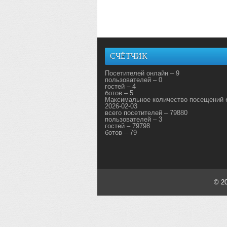
СЧЁТЧИК
Посетителей онлайн – 9
пользователей – 0
гостей – 4
ботов – 5
Максимальное количество посещений 
2026-02-03
всего посетителей – 79880
пользователей – 3
гостей – 79798
ботов – 79
© 2