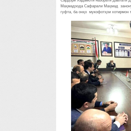
Сардори Хадамоти назорати давлатӣ д
Маҳмадзода Сафарали Маҳмад занону 
гуфта, ба онҳо мукофотҳои хотирмон 