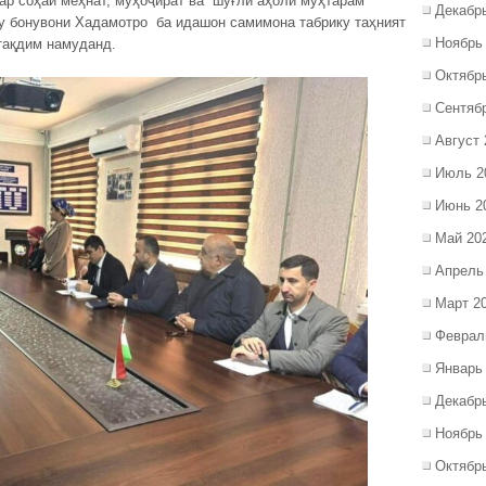
ар соҳаи меҳнат, муҳоҷират ва шуғли аҳолӣ муҳтарам
Декабр
бонувони Хадамотро ба идашон самимона табрику таҳният
Ноябрь
тақдим намуданд.
Октябр
Сентяб
Август 
Июль 2
Июнь 2
Май 20
Апрель
Март 2
Феврал
Январь
Декабр
Ноябрь
Октябр