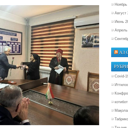
Ноябрь
Август 
Июнь 2
Апрель
Сентяб
АЗ
РУБР
Covid-1
Иттило
Конфро
котибот
Мақола
Табрик
Таъзия