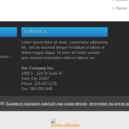
Эълон
CONTACT
Lorem ipsum dolor sit amet, consectetur adipisicing
elit, sed do eiusmod tempor incididunt ut labore et
dolore magna aliqua. Ut enim ad minim veniam,
было –
quis nostrud exercitation ullamco laboris nis.
Our Company Inc.
2458 S . 124 St.Suite 47
Town City 21447
Phone: 124-457-1178
Fax: 565-478-1445
026
Хадамоти назорати давлатӣ дар соҳаи меҳнат, муҳоҷират ва шуғли а