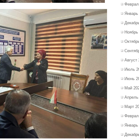
Феврал
Январь
Декабр
Ноябрь
Октябр
Сентяб
Август 
Июль 2
Июнь 2
Май 20
Апрель
Март 2
Феврал
Январь
Декабр