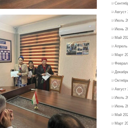
Сентяб
Август 
Июль 2
Июнь 2
Май 20
Апрель
Март 2
Феврал
Декабр
Октябр
Август 
Июль 2
Июнь 2
Май 20
Март 2