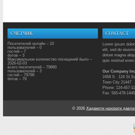
СЧЁТЧИК
CONTACT
Посетителей онлайн – 10
Lorem ipsum dolor 
пользователей – 0
elit, sed do eiusmo
гостей – 7
dolore magna aliq
ботов – 3
Максимальное количество посещений было –
quis nostrud exerci
2026-02-03
всего посетителей – 79880
пользователей – 3
Our Company Inc
гостей – 79798
2458 S . 124 St.Su
ботов – 79
Town City 21447
Phone: 124-457-1
Fax: 565-478-1445
© 2026
Хадамоти назорати давлат