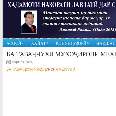
»
»
»
АСОСӢ
ҲАЙАТ
ҚОНУНГУЗОРӢ
НАҚШАИ
БА ТАВАҶҶУҲИ МУҲОҶИРОНИ МЕҲ
Март 23, 2024
БА ТАВАҶҶУҲИ МУҲОҶИРОНИ МЕҲНАТӢ