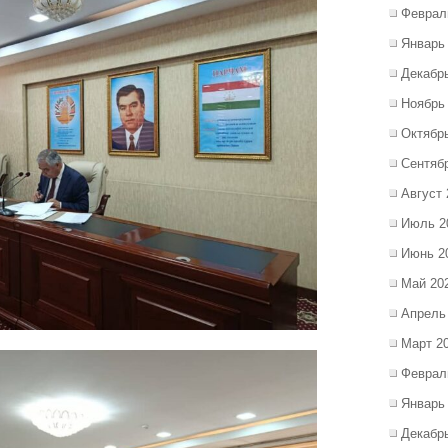
Феврал
Январь
Декабр
Ноябрь
Октябр
Сентяб
Август 
Июль 2
Июнь 2
Май 20
Апрель
Март 2
Феврал
Январь
Декабр