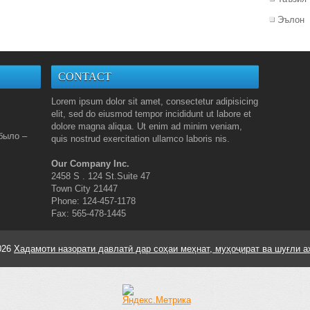
Эълон
CONTACT
Lorem ipsum dolor sit amet, consectetur adipisicing
elit, sed do eiusmod tempor incididunt ut labore et
dolore magna aliqua. Ut enim ad minim veniam,
было –
quis nostrud exercitation ullamco laboris nis.
Our Company Inc.
2458 S . 124 St.Suite 47
Town City 21447
Phone: 124-457-1178
Fax: 565-478-1445
026
Хадамоти назорати давлатӣ дар соҳаи меҳнат, муҳоҷират ва шуғли а