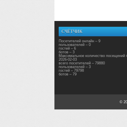
СЧЁТЧИК
Посетителей онлайн – 9
пользователей – 0
гостей – 6
ботов – 3
Максимальное количество посещений 
2026-02-03
всего посетителей – 79880
пользователей – 3
гостей – 79798
ботов – 79
© 2