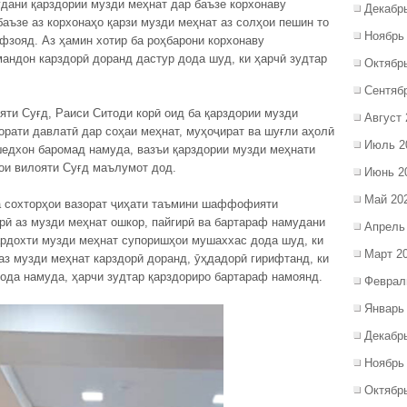
дани қарздории музди меҳнат дар баъзе корхонаву
Декабр
аъзе аз корхонаҳо қарзи музди меҳнат аз солҳои пешин то
Ноябрь
афзояд. Аз ҳамин хотир ба роҳбарони корхонаву
мандон карздорӣ доранд дастур дода шуд, ки ҳарчӣ зудтар
Октябр
Сентяб
ти Суғд, Раиси Ситоди корӣ оид ба қарздории музди
Август 
рати давлатӣ дар соҳаи меҳнат, муҳоҷират ва шуғли аҳолӣ
Июль 2
едхон баромад намуда, вазъи қарздории музди меҳнати
ои вилояти Суғд маълумот дод.
Июнь 2
Май 20
а сохторҳои вазорат ҷиҳати таъмини шаффофияти
рӣ аз музди меҳнат ошкор, пайгирӣ ва бартараф намудани
Апрель
ардохти музди меҳнат супоришҳои мушаххас дода шуд, ки
Март 2
аз музди меҳнат карздорӣ доранд, ӯҳдадорӣ гирифтанд, ки
ода намуда, ҳарчи зудтар қарздориро бартараф намоянд.
Феврал
Январь
Декабр
Ноябрь
Октябр