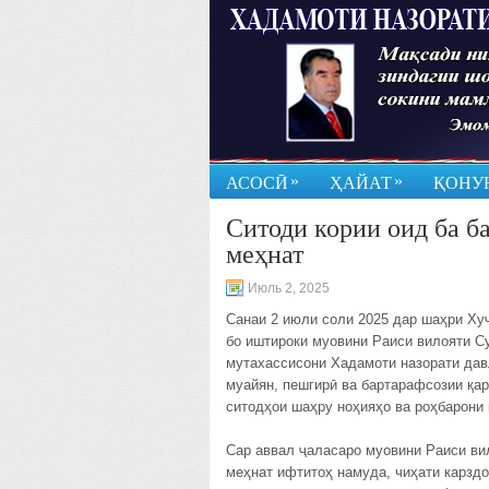
»
»
АСОСӢ
ҲАЙАТ
ҚОНУ
Ситоди кории оид ба б
меҳнат
Июль 2, 2025
Санаи 2 июли соли 2025 дар шаҳри Ху
бо иштироки муовини Раиси вилояти Су
мутахассисони Хадамоти назорати давл
муайян, пешгирӣ ва бартарафсозии қар
ситодҳои шаҳру ноҳияҳо ва роҳбарони 
Сар аввал ҷаласаро муовини Раиси вил
меҳнат ифтитоҳ намуда, чиҳати карзд