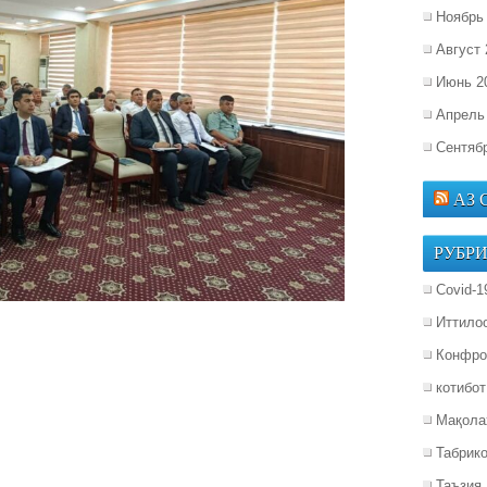
Ноябрь
Август 
Июнь 2
Апрель
Сентяб
АЗ
РУБР
Covid-1
Иттило
Конфро
котибот
Мақола
Табрик
Таъзия