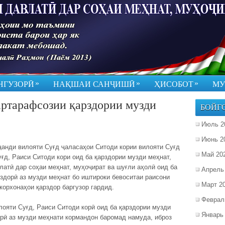
»
»
»
НГУЗОРӢ
НАҚШАИ САНҶИШӢ
ҲИСОБОТ
МУ
артарафсозии қарздории музди
БОЙГ
Июль 2
Июнь 2
ҷанди вилояти Суғд ҷаласаҳои Ситоди кории вилояти Суғд
Май 20
ғд, Раиси Ситоди кори оид ба қарздории музди меҳнат,
атӣ дар соҳаи меҳнат, муҳоҷират ва шуғли аҳолӣ оид ба
Апрель
здорӣ аз музди меҳнат бо иштироки бевоситаи раисони
Март 2
корхонаҳои қарздор баргузор гардид.
Феврал
ояти Суғд, Раиси Ситоди корӣ оид ба қарздории музди
Январь
орӣ аз музди меҳнати кормандон баромад намуда, иброз