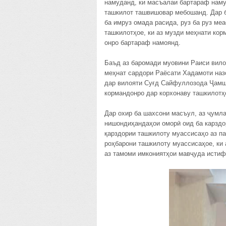
намуданд, ки масъалаи бартараф наму
ташкилот ташвишовар мебошанд. Дар б
ба имруз омада расида, руз ба руз ме
ташкилотҳое, ки аз музди меҳнати кор
онро бартараф намоянд.
Баъд аз баромади муовини Раиси вилоя
меҳнат сардори Раёсати Хадамоти назо
дар вилояти Суғд Сайфуллозода Ҷамш
кормандонро дар корхонаву ташкилотҳ
Дар охир ба шахсони масъул, аз ҷумл
нишондиҳандаҳои оморӣ оид ба карздо
қарздории ташкилоту муассисаҳо аз п
роҳбарони ташкилоту муассисаҳое, ки 
аз тамоми имкониятҳои мавҷуда истиф