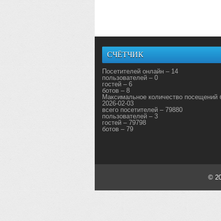
СЧЁТЧИК
Посетителей онлайн – 14
пользователей – 0
гостей – 6
ботов – 8
Максимальное количество посещений 
2026-02-03
всего посетителей – 79880
пользователей – 3
гостей – 79798
ботов – 79
© 2