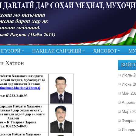
»
»
»
НГУЗОРӢ
НАҚШАИ САНҶИШӢ
ҲИСОБОТ
МУ
ти Хатлон
БОЙГ
Июль 2
Июнь 2
Май 20
Апрель
Март 2
Феврал
Январь