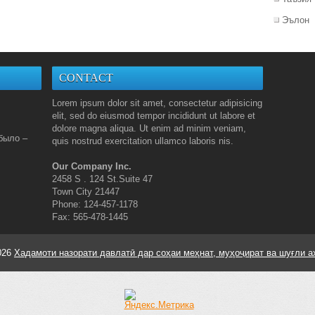
Эълон
CONTACT
Lorem ipsum dolor sit amet, consectetur adipisicing
elit, sed do eiusmod tempor incididunt ut labore et
dolore magna aliqua. Ut enim ad minim veniam,
было –
quis nostrud exercitation ullamco laboris nis.
Our Company Inc.
2458 S . 124 St.Suite 47
Town City 21447
Phone: 124-457-1178
Fax: 565-478-1445
026
Хадамоти назорати давлатӣ дар соҳаи меҳнат, муҳоҷират ва шуғли а