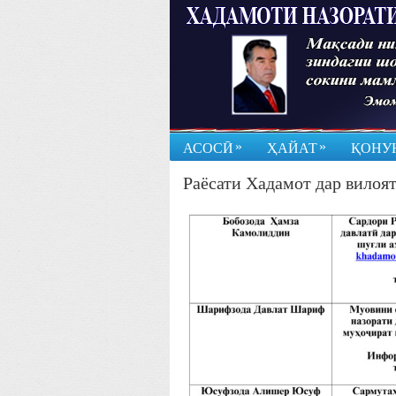
»
»
АСОСӢ
ҲАЙАТ
ҚОНУ
Раёсати Хадамот дар вилоя