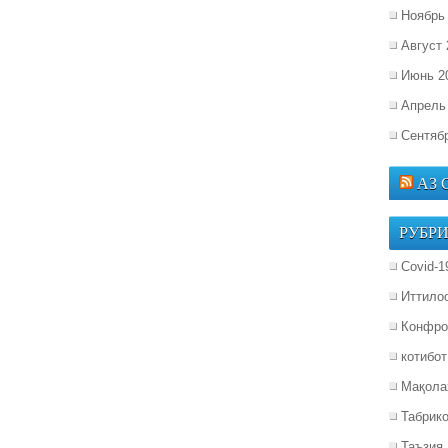
Ноябрь
Август 
Июнь 2
Апрель
Сентяб
АЗ
РУБР
Covid-1
Иттило
Конфро
котибот
Мақола
Табрик
Таъзия