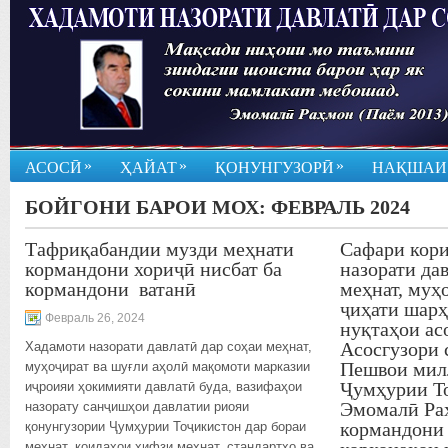
»
»
»
АСОСӢ
ҲАЙАТ
ҚОНУНГУЗОРӢ
НАҚШАИ
БОЙГОНИ БАРОИ МОХ:
ФЕВРАЛЬ 2024
Тафриқабандии музди меҳнати
Сафари кор
кормандони хориҷӣ нисбат ба
назорати да
кормандони ватанӣ
меҳнат, муҳ
ҷиҳати шарҳ
Февраль 26, 2024
нуқтаҳои ас
Асосгузори 
Хадамоти назорати давлатӣ дар соҳаи меҳнат,
Пешвои милл
муҳоҷират ва шуғли аҳолӣ мақомоти марказии
Ҷумҳурии Т
иҷроияи ҳокимияти давлатӣ буда, вазифаҳои
Эмомалӣ Раҳ
назорату санҷишҳои давлатии риояи
кормандони
қонунгузории Ҷумҳурии Тоҷикистон дар бораи
меҳнат, қоидаҳои ҳифзи меҳнат, стандартҳо ва