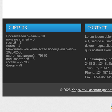
СЧЁТЧИК
CONTACT
Посетителей онлайн – 10
Lorem ipsum dolor 
пользователей – 0
elit, sed do eiusmo
гостей – 6
dolore magna aliq
ботов – 4
Максимальное количество посещений было –
quis nostrud exerci
2026-02-03
всего посетителей – 79880
пользователей – 3
Our Company Inc
гостей – 79798
2458 S . 124 St.Su
ботов – 79
Town City 21447
Phone: 124-457-1
Fax: 565-478-1445
© 2026
Хадамоти назорати давлат