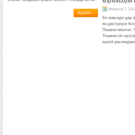
корхонаҳои 
Февраль 7, 202
ИДОМА...
Бо мақсади дар 
ва дастурҳои Асо
Пешвои миллат, 
Тоҷикистон муҳт
аҳолӣ расонидан
давлат, тибқи на