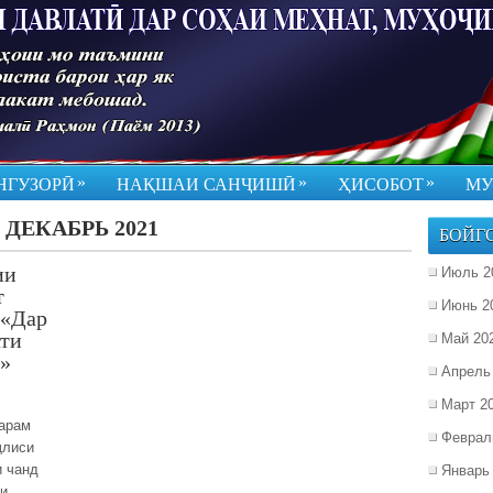
»
»
»
НГУЗОРӢ
НАҚШАИ САНҶИШӢ
ҲИСОБОТ
МУ
:
ДЕКАБРЬ 2021
БОЙГ
ии
Июль 2
т
Июнь 2
 «Дар
ати
Май 20
ӣ»
Апрель
Март 2
тарам
Феврал
ҷлиси
и чанд
Январь
ми