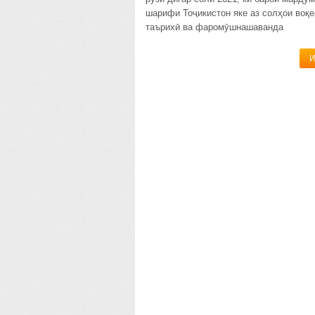
шарифи Тоҷикистон яке аз солҳои воқе
таърихӣ ва фаромӯшнашаванда
И