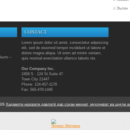
Эълон
CONTACT
Lorem ipsum dolor sit amet, consectetur adipisicing
elit, sed do eiusmod tempor incididunt ut labore et
dolore magna aliqua. Ut enim ad minim veniam,
было –
quis nostrud exercitation ullamco laboris nis.
Our Company Inc.
2458 S . 124 St.Suite 47
Town City 21447
Phone: 124-457-1178
Fax: 565-478-1445
026
Хадамоти назорати давлатӣ дар соҳаи меҳнат, муҳоҷират ва шуғли а