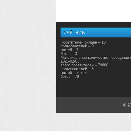
СЧЁТЧИК
Посетителей онлайн – 10
пользователей – 0
гостей – 7
ботов – 3
Максимальное количество посещений 
2026-02-03
всего посетителей – 79880
пользователей – 3
гостей – 79798
ботов – 79
© 2