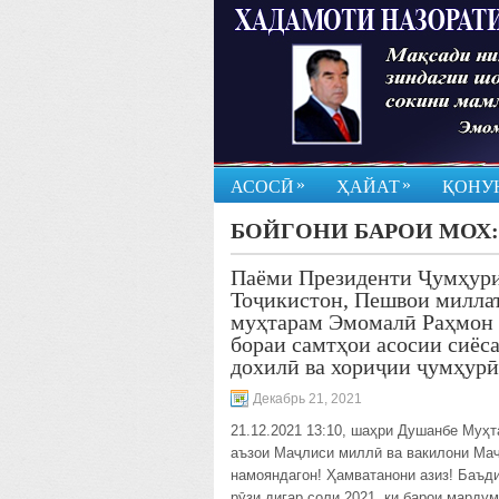
»
»
АСОСӢ
ҲАЙАТ
ҚОНУ
БОЙГОНИ БАРОИ МОХ
Паёми Президенти Ҷумҳур
Тоҷикистон, Пешвои милла
муҳтарам Эмомалӣ Раҳмон
бораи самтҳои асосии сиёс
дохилӣ ва хориҷии ҷумҳур
Декабрь 21, 2021
21.12.2021 13:10, шаҳри Душанбе Муҳ
аъзои Маҷлиси миллӣ ва вакилони Ма
намояндагон! Ҳамватанони азиз! Баъд
рӯзи дигар соли 2021, ки барои марду