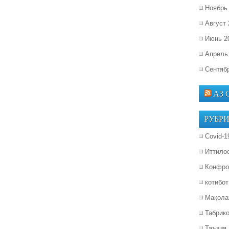
Ноябрь
Август 
Июнь 2
Апрель
Сентяб
АЗ
РУБР
Covid-1
Иттило
Конфро
котибот
Мақола
Табрик
Таъзия