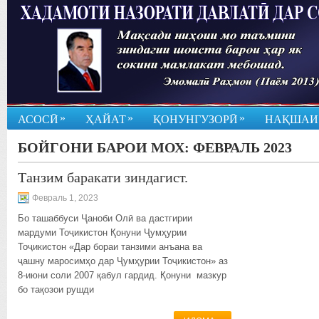
»
»
»
АСОСӢ
ҲАЙАТ
ҚОНУНГУЗОРӢ
НАҚШАИ
БОЙГОНИ БАРОИ МОХ:
ФЕВРАЛЬ 2023
Танзим баракати зиндагист.
Февраль 1, 2023
Бо ташаббуси Ҷаноби Олӣ ва дастгирии
мардуми Тоҷикистон Қонуни Ҷумҳурии
Тоҷикистон «Дар бораи танзими анъана ва
ҷашну маросимҳо дар Ҷумҳурии Тоҷикистон» аз
8-июни соли 2007 қабул гардид. Қонуни мазкур
бо тақозои рушди