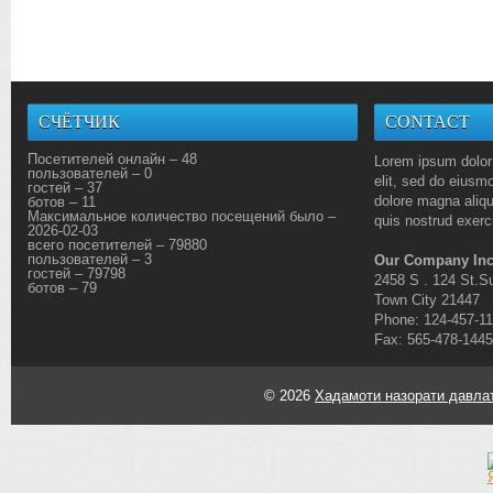
СЧЁТЧИК
CONTACT
Посетителей онлайн – 48
Lorem ipsum dolor 
пользователей – 0
elit, sed do eiusmo
гостей – 37
dolore magna aliq
ботов – 11
Максимальное количество посещений было –
quis nostrud exerci
2026-02-03
всего посетителей – 79880
пользователей – 3
Our Company Inc
гостей – 79798
2458 S . 124 St.Su
ботов – 79
Town City 21447
Phone: 124-457-1
Fax: 565-478-1445
© 2026
Хадамоти назорати давлат