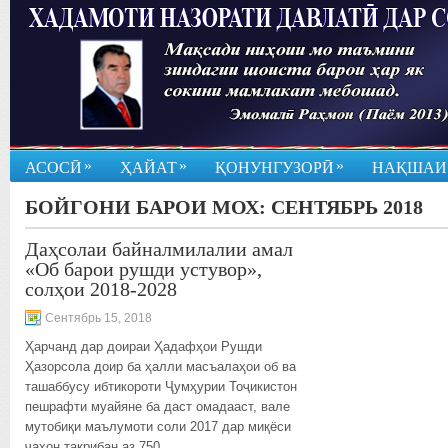
»
»
»
АСОСӢ
ҲАЙАТ
ҚОНУНГУЗОРӢ
НАҚШАИ
БОЙГОНИ БАРОИ МОХ:
СЕНТЯБРЬ 2018
Даҳсолаи байналмилалии амал
«Об барои рушди устувор»,
солҳои 2018-2028
Сентябрь 15, 2018
Ҳарчанд дар доираи Ҳадафҳои Рушди
Ҳазорсола доир ба ҳалли масъалаҳои об ва
ташаббусу ибтикороти Ҷумҳурии Тоҷикистон
пешрафти муайяне ба даст омадааст, вале
мутобиқи маълумоти соли 2017 дар миқёси
ҷаҳон тақрибан аз 750