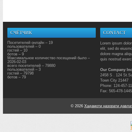
СЧЁТЧИК
CONTACT
Посетителей онлайн – 19
Lorem ipsum dolor 
пользователей – 0
elit, sed do eiusmo
гостей – 10
dolore magna aliq
ботов – 9
Максимальное количество посещений было –
quis nostrud exerci
2026-02-03
всего посетителей – 79880
пользователей – 3
Our Company Inc
гостей – 79798
2458 S . 124 St.Su
ботов – 79
Town City 21447
Phone: 124-457-1
Fax: 565-478-1445
© 2026
Хадамоти назорати давлат