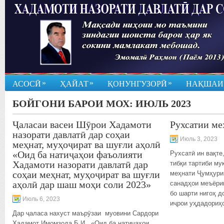
»
»
»
АСОСӢ
ҲАЙАТ
ҚОНУНГУЗОРӢ
НАҚШАИ
БОЙГОНИ БАРОИ МОХ:
ИЮЛЬ 2023
Ҷаласаи васеи Шӯрои Хадамоти
Рухсатии ме
назорати давлатӣ дар соҳаи
Июль 3, 2023
меҳнат, муҳоҷират ва шуғли аҳолӣ
«Оид ба натиҷаҳои фаъолияти
Рухсатӣ ин вақте
Хадамоти назорати давлатӣ дар
тибқи тартиби м
соҳаи меҳнат, муҳоҷират ва шуғли
меҳнати Ҷумҳурии
аҳолӣ дар шаш моҳи соли 2023»
санадҳои меъёри
бо шарти нигоҳ д
Июль 6, 2023
иҷрои уҳдадориҳ
Дар ҷаласа нахуст маърӯзаи муовини Сардори
Хадамот Имомзода Б.И., «Оид ба натиҷаҳои