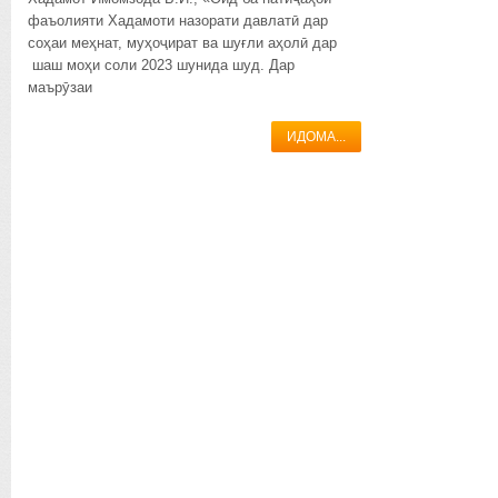
фаъолияти Хадамоти назорати давлатӣ дар
соҳаи меҳнат, муҳоҷират ва шуғли аҳолӣ дар
шаш моҳи соли 2023 шунида шуд. Дар
маърӯзаи
ИДОМА...