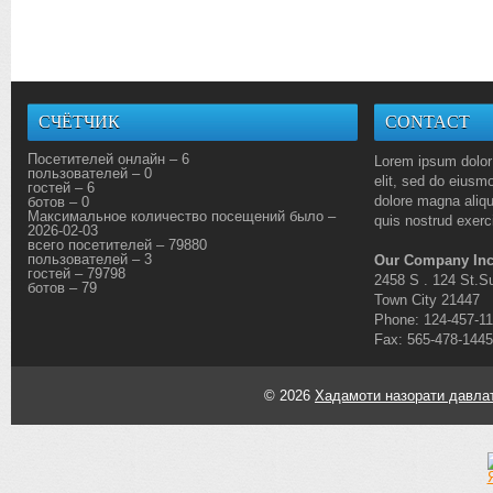
СЧЁТЧИК
CONTACT
Посетителей онлайн – 6
Lorem ipsum dolor 
пользователей – 0
elit, sed do eiusmo
гостей – 6
dolore magna aliq
ботов – 0
Максимальное количество посещений было –
quis nostrud exerci
2026-02-03
всего посетителей – 79880
пользователей – 3
Our Company Inc
гостей – 79798
2458 S . 124 St.Su
ботов – 79
Town City 21447
Phone: 124-457-1
Fax: 565-478-1445
© 2026
Хадамоти назорати давлат