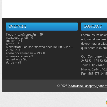
СЧЁТЧИК
CONTACT
Посетителей онлайн – 49
Lorem ipsum dolor 
пользователей – 0
elit, sed do eiusmo
гостей – 41
dolore magna aliq
ботов – 8
Максимальное количество посещений было –
quis nostrud exerci
2026-02-03
всего посетителей – 79880
пользователей – 3
Our Company Inc
гостей – 79798
2458 S . 124 St.Su
ботов – 79
Town City 21447
Phone: 124-457-1
Fax: 565-478-1445
© 2026
Хадамоти назорати давлат