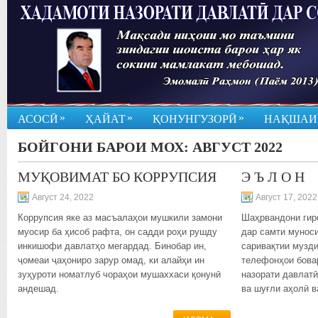
»
»
»
АСОСӢ
ҲАЙАТ
ҚОНУНГУЗОРӢ
НАҚШАИ
БОЙГОНИ БАРОИ МОХ:
АВГУСТ 2022
МУҚОВИМАТ БО КОРРУПСИЯ
Э Ъ Л О Н
Август 24, 2022
Август 17, 2022
Коррупсия яке аз масъалаҳои мушкили замони
Шаҳрвандони гир
муосир ба ҳисоб рафта, он садди роҳи рушду
дар самти муноси
инкишофи давлатҳо мегардад. Бинобар ин,
саривақтии музди
ҷомеаи ҷаҳониро зарур омад, ки алайҳи ин
телефонҳои бова
зуҳуроти номатлуб чораҳои мушаххаси қонунӣ
назорати давлатӣ
андешад.
ва шуғли аҳолӣ в