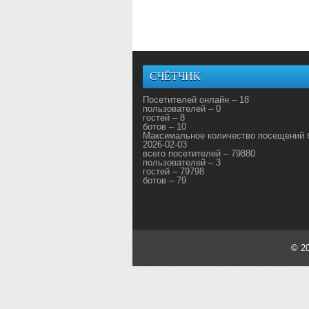
СЧЁТЧИК
Посетителей онлайн – 18
пользователей – 0
гостей – 8
ботов – 10
Максимальное количество посещений 
2026-02-03
всего посетителей – 79880
пользователей – 3
гостей – 79798
ботов – 79
© 2