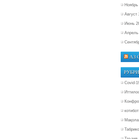
Ноябрь
Август 
Июнь 2
Апрель
Сентяб
АЗ
РУБР
Covid-1
Иттило
Конфро
котибот
Мақола
Табрик
Таъзия