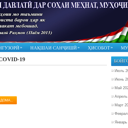
»
»
»
НГУЗОРӢ
НАҚШАИ САНҶИШӢ
ҲИСОБОТ
МУ
COVID-19
БОЙГ
Июль 2
Июнь 2
Май 20
Апрель
ДОМА...
Март 2
Феврал
Январь