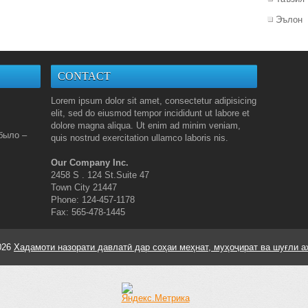
Эълон
CONTACT
Lorem ipsum dolor sit amet, consectetur adipisicing
elit, sed do eiusmod tempor incididunt ut labore et
dolore magna aliqua. Ut enim ad minim veniam,
было –
quis nostrud exercitation ullamco laboris nis.
Our Company Inc.
2458 S . 124 St.Suite 47
Town City 21447
Phone: 124-457-1178
Fax: 565-478-1445
026
Хадамоти назорати давлатӣ дар соҳаи меҳнат, муҳоҷират ва шуғли а