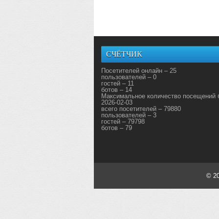
СЧЁТЧИК
Посетителей онлайн – 25
пользователей – 0
гостей – 11
ботов – 14
Максимальное количество посещений 
2026-02-03
всего посетителей – 79880
пользователей – 3
гостей – 79798
ботов – 79
© 2