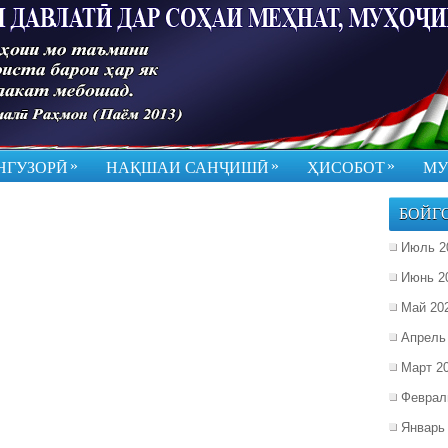
»
»
»
НГУЗОРӢ
НАҚШАИ САНҶИШӢ
ҲИСОБОТ
МУ
БОЙГ
Июль 2
Июнь 2
Май 20
Апрель
Март 2
Феврал
Январь