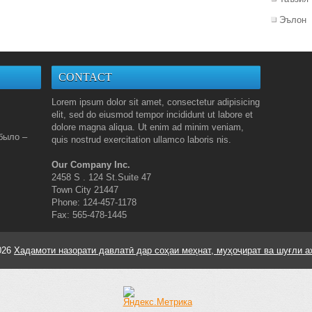
Эълон
CONTACT
Lorem ipsum dolor sit amet, consectetur adipisicing
elit, sed do eiusmod tempor incididunt ut labore et
dolore magna aliqua. Ut enim ad minim veniam,
было –
quis nostrud exercitation ullamco laboris nis.
Our Company Inc.
2458 S . 124 St.Suite 47
Town City 21447
Phone: 124-457-1178
Fax: 565-478-1445
026
Хадамоти назорати давлатӣ дар соҳаи меҳнат, муҳоҷират ва шуғли а