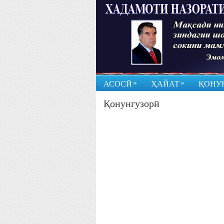
»
»
АСОСӢ
ҲАЙАТ
ҚОНУ
Қонунгузорӣ