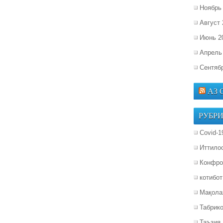
Ноябрь
Август 
Июнь 2
Апрель
Сентяб
АЗ
РУБР
Covid-1
Иттило
Конфро
котибот
Мақола
Табрик
Таъзия