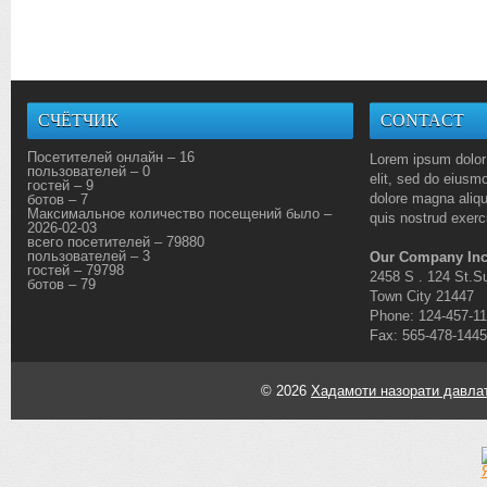
СЧЁТЧИК
CONTACT
Посетителей онлайн – 16
Lorem ipsum dolor 
пользователей – 0
elit, sed do eiusmo
гостей – 9
dolore magna aliq
ботов – 7
Максимальное количество посещений было –
quis nostrud exerci
2026-02-03
всего посетителей – 79880
пользователей – 3
Our Company Inc
гостей – 79798
2458 S . 124 St.Su
ботов – 79
Town City 21447
Phone: 124-457-1
Fax: 565-478-1445
© 2026
Хадамоти назорати давлат