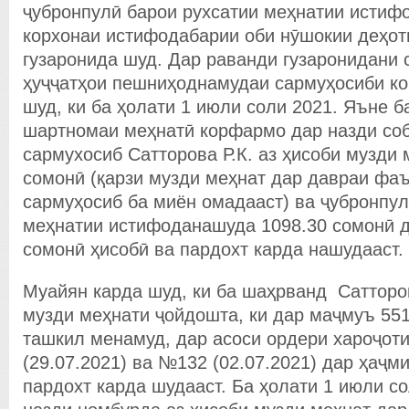
ҷубронпулӣ барои рухсатии меҳнатии истиф
корхонаи истифодабарии оби нӯшокии деҳот
гузаронида шуд. Дар раванди гузаронидани 
ҳуҷҷатҳои пешниҳоднамудаи сармуҳосиби ко
шуд, ки ба ҳолати 1 июли соли 2021. Яъне 
шартномаи меҳнатӣ корфармо дар назди соб
сармухосиб Сатторова Р.К. аз ҳисоби музди 
сомонӣ (қарзи музди меҳнат дар давраи фа
сармуҳосиб ба миён омадааст) ва ҷубронпул
меҳнатии истифоданашуда 1098.30 сомонӣ 
сомонӣ ҳисобӣ ва пардохт карда нашудааст.
Муайян карда шуд, ки ба шаҳрванд Сатторов
музди меҳнати ҷойдошта, ки дар маҷмуъ 55
ташкил менамуд, дар асоси ордери хароҷот
(29.07.2021) ва №132 (02.07.2021) дар ҳаҷм
пардохт карда шудааст. Ба ҳолати 1 июли с