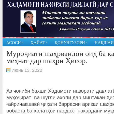
»
»
»
АСОСӢ
ҲАЙАТ
ҚОНУНГУЗОРӢ
НАҚШАИ
Муроҷиати шаҳрвандон оид ба қ
меҳнат дар шаҳри Ҳисор.
Июнь 13, 2022
Аз ҷониби бахши Хадамоти назорати давлатӣ
муҳоҷират ва шуғли аҳолӣ дар минтақаи Ҳи
ғайринақшавӣ ҷиҳати баррасии аризаи шаҳрв
вобаста ба ҳолатҳои пардохт накардани муз