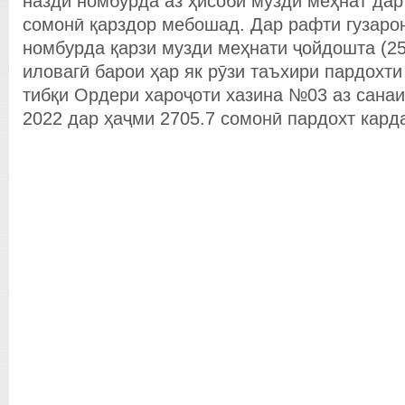
назди номбурда аз ҳисоби музди меҳнат дар
сомонӣ қарздор мебошад. Дар рафти гузаро
номбурда қарзи музди меҳнати ҷойдошта (25
иловагӣ барои ҳар як рӯзи таъхири пардохти
тибқи Ордери хароҷоти хазина №03 аз санаи
2022 дар ҳаҷми 2705.7 сомонӣ пардохт кард