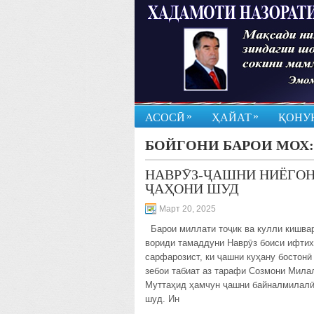
»
»
АСОСӢ
ҲАЙАТ
ҚОНУ
БОЙГОНИ БАРОИ МОХ
НАВРӮЗ-ҶАШНИ НИЁГО
ҶАҲОНИ ШУД
Март 20, 2025
Барои миллати тоҷик ва кулли кишва
вориди тамаддуни Наврӯз боиси ифти
сарфарозист, ки ҷашни куҳану бостонӣ
зебои табиат аз тарафи Созмони Мила
Муттаҳид ҳамчун ҷашни байналмилалӣ
шуд. Ин