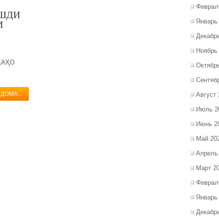
Феврал
УШДИ
Январь
И
Декабр
Ноябрь
КАҲО
Октябр
Сентяб
ДОМА...
Август 
Июль 2
Июнь 2
Май 20
Апрель
Март 2
Феврал
Январь
Декабр