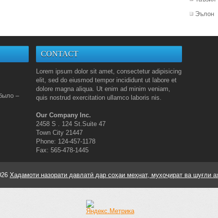
Эълон
CONTACT
Lorem ipsum dolor sit amet, consectetur adipisicing
elit, sed do eiusmod tempor incididunt ut labore et
dolore magna aliqua. Ut enim ad minim veniam,
было –
quis nostrud exercitation ullamco laboris nis.
Our Company Inc.
2458 S . 124 St.Suite 47
Town City 21447
Phone: 124-457-1178
Fax: 565-478-1445
026
Хадамоти назорати давлатӣ дар соҳаи меҳнат, муҳоҷират ва шуғли а