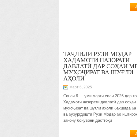
И
ТАҶЛИЛИ РУЗИ МОДАР
ХАДАМОТИ НАЗОРАТИ
ДАВЛАТӢ ДАР СОҲАИ М
МУҲОҶИРАТ ВА ШУҒЛИ
АҲОЛӢ
Март 6, 2025
Санаи 6 — уми марти соли 2025 дар т
Хадамоти назорати давлатӣ дар соҳаи
муҳоҷират ва шуғли аҳолӣ бахшида ба
ва бузургдошти Рузи Модар бо иштиро
занону бонувони дастгоҳи
И