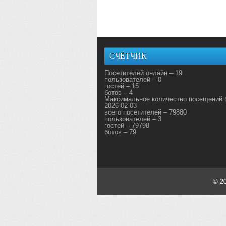
СЧЁТЧИК
Посетителей онлайн – 19
пользователей – 0
гостей – 15
ботов – 4
Максимальное количество посещений 
2026-02-03
всего посетителей – 79880
пользователей – 3
гостей – 79798
ботов – 79
© 2