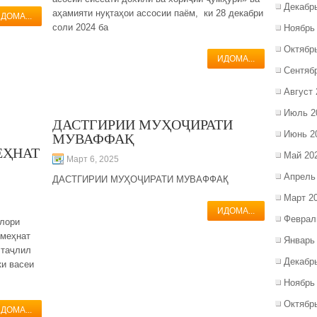
Декабр
аҳамияти нуқтаҳои ассосии паём, ки 28 декабри
ДОМА...
соли 2024 ба
Ноябрь
Октябр
ИДОМА...
Сентяб
Август 
Июль 2
ДАСТГИРИИ МУҲОҶИРАТИ
Июнь 2
МУВАФФАҚ
ЕҲНАТ
Май 20
Март 6, 2025
Апрель
ДАСТГИРИИ МУҲОҶИРАТИ МУВАФФАҚ
Март 2
ИДОМА...
Феврал
олори
 меҳнат
Январь
 таҷлил
Декабр
ки васеи
Ноябрь
Октябр
ДОМА...