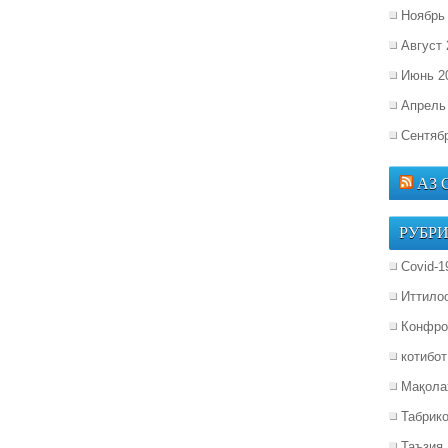
Ноябрь
Август 
Июнь 2
Апрель
Сентяб
АЗ
РУБР
Covid-1
Иттило
Конфро
котибот
Мақола
Табрик
Таъзия