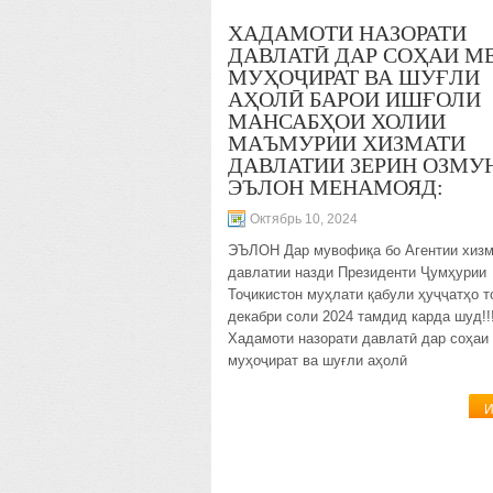
ХАДАМОТИ НАЗОРАТИ
ДАВЛАТӢ ДАР СОҲАИ МЕ
МУҲОҶИРАТ ВА ШУҒЛИ
АҲОЛӢ БАРОИ ИШҒОЛИ
МАНСАБҲОИ ХОЛИИ
МАЪМУРИИ ХИЗМАТИ
ДАВЛАТИИ ЗЕРИН ОЗМУ
ЭЪЛОН МЕНАМОЯД:
Октябрь 10, 2024
ЭЪЛОН Дар мувофиқа бо Агентии хизм
давлатии назди Президенти Ҷумҳурии
Тоҷикистон муҳлати қабули ҳуҷҷатҳо т
декабри соли 2024 тамдид карда шуд!!
Хадамоти назорати давлатӣ дар соҳаи 
муҳоҷират ва шуғли аҳолӣ
И