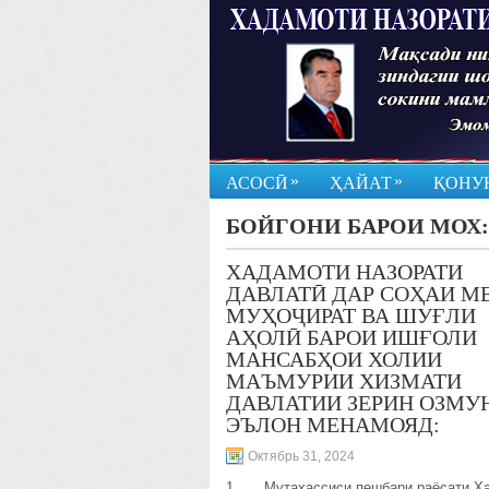
»
»
АСОСӢ
ҲАЙАТ
ҚОНУ
БОЙГОНИ БАРОИ МОХ
ХАДАМОТИ НАЗОРАТИ
ДАВЛАТӢ ДАР СОҲАИ МЕ
МУҲОҶИРАТ ВА ШУҒЛИ
АҲОЛӢ БАРОИ ИШҒОЛИ
МАНСАБҲОИ ХОЛИИ
МАЪМУРИИ ХИЗМАТИ
ДАВЛАТИИ ЗЕРИН ОЗМУ
ЭЪЛОН МЕНАМОЯД:
Октябрь 31, 2024
1. Мутахассиси пешбари раёсати Х