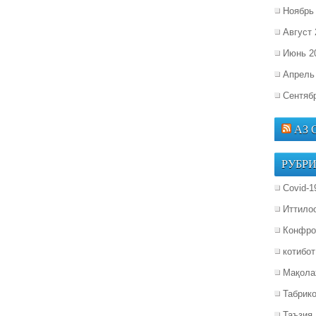
Ноябрь
Август 
Июнь 2
Апрель
Сентяб
АЗ
РУБР
Covid-1
Иттило
Конфро
котибот
Мақола
Табрик
Таъзия