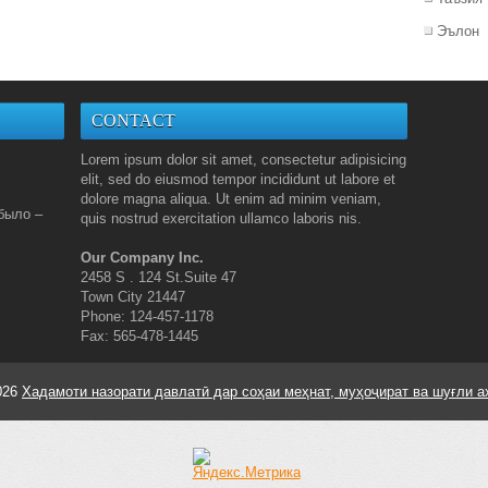
Эълон
CONTACT
Lorem ipsum dolor sit amet, consectetur adipisicing
elit, sed do eiusmod tempor incididunt ut labore et
dolore magna aliqua. Ut enim ad minim veniam,
было –
quis nostrud exercitation ullamco laboris nis.
Our Company Inc.
2458 S . 124 St.Suite 47
Town City 21447
Phone: 124-457-1178
Fax: 565-478-1445
026
Хадамоти назорати давлатӣ дар соҳаи меҳнат, муҳоҷират ва шуғли а