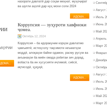
назорати давлатӣ дар соҳаи меҳнат, муҳоҷират
Сентяб
ва шуғли аҳолӣ дар нуҳ мохи соли 2024
Август 
ИДОМА...
Июль 2
Коррупсия — зуҳуроти хавфноки
Июнь 2
РИИ
ҷомеа.
Май 20
Октябрь 12, 2024
Апрель
Коррупсия – ба идоракунии корҳои давлатию
Март 2
УМҲУРИИ
ҷамъиятӣ, истеҳсолу тақсимоти неъматҳои
моддӣ, алоқаҳои байни одамон, расму русум ва
Феврал
анъанаҳои ба миён омада робитаи зич дорад,
Декабр
вобаста ба ин хусусияти иҷтимоӣ, сиёсӣ,
ДОМА...
иқтисодӣ, ҳуқуқӣ,
Октябр
Август 
ИДОМА...
Июль 2
Июнь 2
Май 20
Март 2