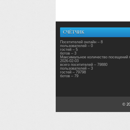
СЧЁТЧИК
Посетителей онлайн – 8
пользователей – 0
гостей – 5
ботов – 3
Максимальное количество посещений 
2026-02-03
всего посетителей – 79880
пользователей – 3
гостей – 79798
ботов – 79
© 2