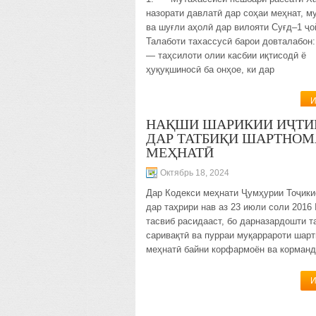
назорати давлатӣ дар соҳаи меҳнат, м
ва шуғли аҳолӣ дар вилояти Суғд–1 ҷо
Талаботи тахассусӣ барои довталабон:
— таҳсилоти олии касбии иқтисодӣ ё
ҳуқуқшиносӣ ба онҳое, ки дар
И
НАҚШИ ШАРИКИИ ИҶТ
ДАР ТАТБИҚИ ШАРТНО
МЕҲНАТӢ
Октябрь 18, 2024
Дар Кодекси меҳнати Ҷумҳурии Тоҷики
дар таҳрири нав аз 23 июли соли 2016
тасвиб расидааст, бо дарназардошти т
саривақтӣ ва пурраи муқаррароти шар
меҳнатӣ байни корфармоён ва корманд
И