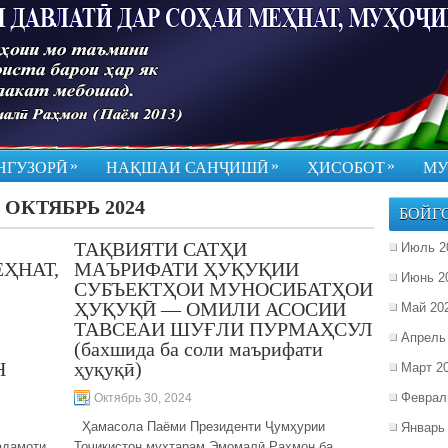
»
»
»
НГУЗОРӢ
НАҚШАИ САНҶИШӢ
ҲИСОБОТ
МУ
:
ОКТЯБРЬ 2024
БОЙГ
ТАҚВИЯТИ САТҲИ
Июль 2
ҲНАТ,
МАЪРИФАТИ ҲУҚУҚИИ
Июнь 2
СУБЪЕКТҲОИ МУНОСИБАТҲОИ
ҲУҚУҚӢ — ОМИЛИ АСОСИИ
Май 20
ТАВСЕАИ ШУҒЛИ ПУРМАҲСУЛ
Апрель
(бахшида ба соли маърифати
Н
ҳуқуқӣ)
Март 2
Феврал
Октябрь 30, 2024
Ҳамасола Паёми Президенти Ҷумҳурии
Январь
адамоти
Тоҷикистон муҳтарам Эмомалӣ Раҳмон ба