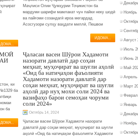
Декабр
уҳоҷират
Маҷлиси Олии Ҷумҳурии Тоҷикистон ба
й
мардуми шарифи мамлакат чун пайки неку шодӣ
Ноябрь
ва пайғоми созандагӣ ироа мегардад.
Октябр
Асосгузори сулҳу ваҳдати миллӣ, Пешвои
Сентяб
ИДОМА...
Август 
ДОМА...
Июль 2
ИМОӢ
Ҷаласаи васеи Шӯрои Хадамоти
Июнь 2
МАИ
назорати давлатӣ дар соҳаи
меҳнат, муҳоҷират ва шуғли аҳолӣ
Май 20
«Оид ба натиҷаҳои фаъолияти
Апрель
Хадамоти назорати давлатӣ дар
соҳаи меҳнат, муҳоҷират ва шуғли
стон, ки
Март 2
аҳолӣ дар нуҳ мохи соли 2024 ва
 №1329 ба
Феврал
вазифаҳо барои семоҳаи чоруми
атбиқи
соли 2024»
тномаи
Январь
он ба
Октябрь 14, 2024
Декабр
Ҷаласаи васеи Шӯрои Хадамоти назорати
ДОМА...
Ноябрь
давлатӣ дар соҳаи меҳнат, муҳоҷират ва шуғли
Октябр
аҳолӣ «Оид ба натиҷаҳои фаъолияти Хадамоти