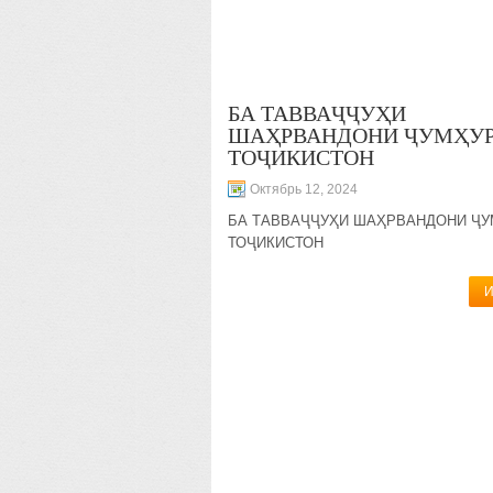
БА ТАВВАҶҶУҲИ
ШАҲРВАНДОНИ ҶУМҲУ
ТОҶИКИСТОН
Октябрь 12, 2024
БА ТАВВАҶҶУҲИ ШАҲРВАНДОНИ Ҷ
ТОҶИКИСТОН
И