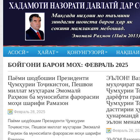
»
»
»
АСОСӢ
ҲАЙАТ
ҚОНУНГУЗОРӢ
НАҚШАИ
БОЙГОНИ БАРОИ МОХ:
ФЕВРАЛЬ 2025
Паёми шодбошии Президенти
ЭЪЛОН! Ваз
Ҷумҳурии Тоҷикистон, Пешвои
муҳоҷират в
миллат муҳтарам Эмомалӣ
Ҷумҳурии Т
Раҳмон ба муносибати фарорасии
дарёфти гра
моҳи шарифи Рамазон
Ҷумҳурии Т
дастгирии ҳ
Февраль 28, 2025
ҳунармандӣ 
эълон менам
Паёми шодбошии Президенти Ҷумҳурии
Тоҷикистон, Пешвои миллат муҳтарам Эмомалӣ
Февраль 28, 20
Раҳмон ба муносибати фарорасии моҳи шарифи
Рамазон
ЭЪЛОН! Вазорати