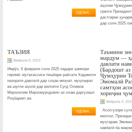
аҳолии Ҷумҳурии
гранти Президент
ИДОМА...
дастгирии ҳунар
дар соли 2025 о
ТАЪЗИЯ
Таъмини зи
мардум — ҳ
Февраль 6, 2025
давлати нав
(Бардошт аз
Имрӯз, 6 феврали соли 2025 падари ҳамкори
Ҷумҳурии Т
гиромӣ- мутахассиси пешбари раёсати Хадамоти
Эмомалӣ Ра
назорати давлатӣ дар соҳаи меҳнат, муҳоҷират
самтҳои асо
ва шуғли аҳолӣ дар вилояти Суғд Олимов
хориҷии ҷум
Мирзоолим Мирзомуродович аз олам даргузашт.
Роҳбарият ва
Февраль 4, 202
Асосгузори сулҳ
ИДОМА...
миллат, Президе
муҳтарам Эмомал
навбатӣ ба мақом