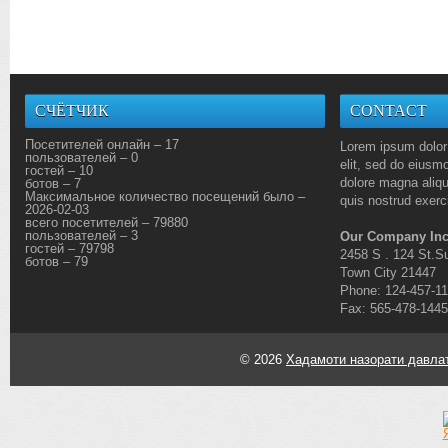
СЧЁТЧИК
CONTACT
Посетителей онлайн – 17
Lorem ipsum dolor 
пользователей – 0
elit, sed do eiusmo
гостей – 10
dolore magna aliq
ботов – 7
Максимальное количество посещений было –
quis nostrud exerci
2026-02-03
всего посетителей – 79880
пользователей – 3
Our Company Inc
гостей – 79798
2458 S . 124 St.Su
ботов – 79
Town City 21447
Phone: 124-457-1
Fax: 565-478-1445
© 2026
Хадамоти назорати давлат