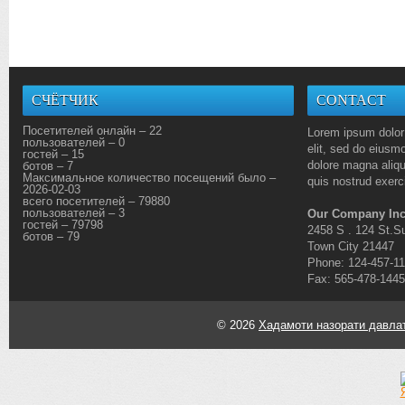
СЧЁТЧИК
CONTACT
Посетителей онлайн – 22
Lorem ipsum dolor 
пользователей – 0
elit, sed do eiusmo
гостей – 15
dolore magna aliq
ботов – 7
Максимальное количество посещений было –
quis nostrud exerci
2026-02-03
всего посетителей – 79880
пользователей – 3
Our Company Inc
гостей – 79798
2458 S . 124 St.Su
ботов – 79
Town City 21447
Phone: 124-457-1
Fax: 565-478-1445
© 2026
Хадамоти назорати давлат