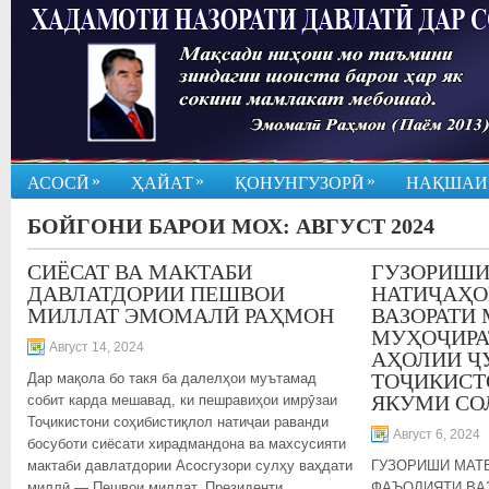
»
»
»
АСОСӢ
ҲАЙАТ
ҚОНУНГУЗОРӢ
НАҚШАИ
БОЙГОНИ БАРОИ МОХ:
АВГУСТ 2024
СИЁСАТ ВА МАКТАБИ
ГУЗОРИШИ
ДАВЛАТДОРИИ ПЕШВОИ
НАТИҶАҲО
МИЛЛАТ ЭМОМАЛӢ РАҲМОН
ВАЗОРАТИ 
МУҲОҶИРА
Август 14, 2024
АҲОЛИИ Ҷ
ТОҶИКИСТ
Дар мақола бо такя ба далелҳои муътамад
ЯКУМИ СОЛ
собит карда мешавад, ки пешравиҳои имрӯзаи
Тоҷикистони соҳибистиқлол натиҷаи раванди
Август 6, 2024
босуботи сиёсати хирадмандона ва махсусияти
мактаби давлатдории Асосгузори сулҳу ваҳдати
ГУЗОРИШИ МАТ
миллӣ — Пешвои миллат, Президенти
ФАЪОЛИЯТИ ВА