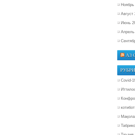
Ноябрь
Август 
Июнь 2
Апрель
Сентяб
АЗ
РУБР
Covid-1
Иттило
Конфро
котибот
Мақола
Табрик
Таъзия