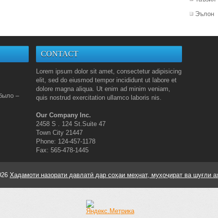
Эълон
CONTACT
Lorem ipsum dolor sit amet, consectetur adipisicing
elit, sed do eiusmod tempor incididunt ut labore et
dolore magna aliqua. Ut enim ad minim veniam,
было –
quis nostrud exercitation ullamco laboris nis.
Our Company Inc.
2458 S . 124 St.Suite 47
Town City 21447
Phone: 124-457-1178
Fax: 565-478-1445
026
Хадамоти назорати давлатӣ дар соҳаи меҳнат, муҳоҷират ва шуғли а