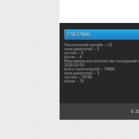
СЧЁТЧИК
Посетителей онлайн – 13
пользователей – 0
гостей – 9
ботов – 4
Максимальное количество посещений 
2026-02-03
всего посетителей – 79880
пользователей – 3
гостей – 79798
ботов – 79
© 2