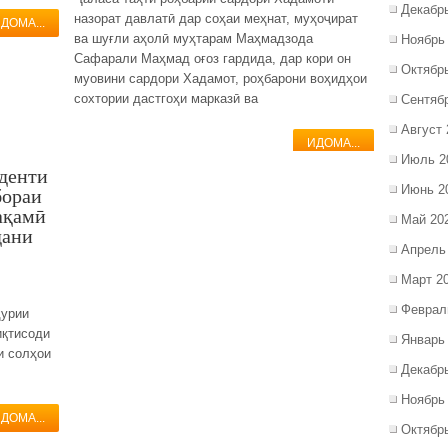
Декабр
назорат давлатӣ дар соҳаи меҳнат, муҳоҷират
ДОМА...
ва шуғли аҳолӣ муҳтарам Маҳмадзода
Ноябрь
Сафарали Маҳмад оғоз гардида, дар кори он
Октябр
муовини сардори Хадамот, роҳбарони воҳидҳои
сохтории дастгоҳи марказӣ ва
Сентяб
Август 
ИДОМА...
Июль 2
денти
Июнь 2
бораи
ақамӣ
Май 20
дани
Апрель
Март 2
Феврал
ҳурии
иқтисоди
Январь
и солҳои
Декабр
Ноябрь
ДОМА...
Октябр