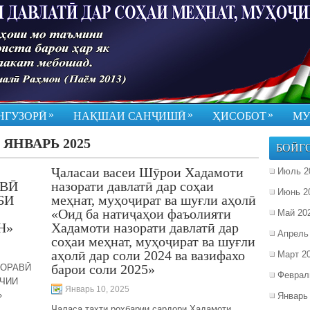
»
»
»
НГУЗОРӢ
НАҚШАИ САНҶИШӢ
ҲИСОБОТ
МУ
:
ЯНВАРЬ 2025
БОЙГ
Ҷаласаи васеи Шӯрои Хадамоти
Июль 2
ВӢ
назорати давлатӣ дар соҳаи
Июнь 2
БИ
меҳнат, муҳоҷират ва шуғли аҳолӣ
«Оид ба натиҷаҳои фаъолияти
Май 20
Н»
Хадамоти назорати давлатӣ дар
Апрель
соҳаи меҳнат, муҳоҷират ва шуғли
аҳолӣ дар соли 2024 ва вазифахо
Март 2
барои соли 2025»
ДОРАВӢ
Феврал
ТЧИИ
Январь 10, 2025
»
Январь
Ҷаласа таҳти роҳбарии сардори Хадамоти