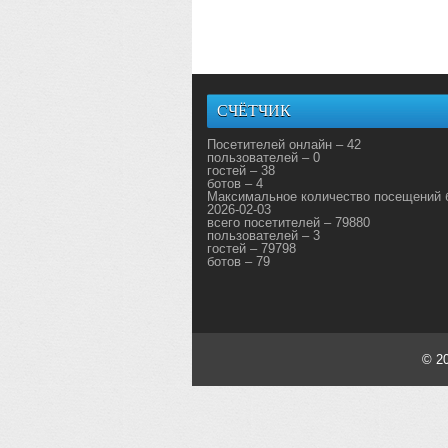
СЧЁТЧИК
Посетителей онлайн – 42
пользователей – 0
гостей – 38
ботов – 4
Максимальное количество посещений 
2026-02-03
всего посетителей – 79880
пользователей – 3
гостей – 79798
ботов – 79
© 2