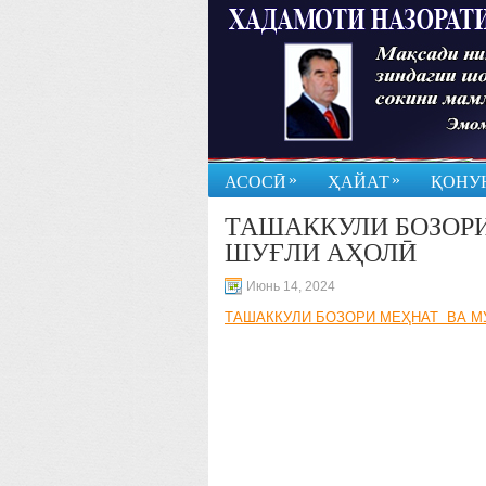
»
»
АСОСӢ
ҲАЙАТ
ҚОНУ
ТАШАККУЛИ БОЗОРИ
ШУҒЛИ АҲОЛӢ
Июнь 14, 2024
ТАШАККУЛИ БОЗОРИ МЕҲНАТ ВА М