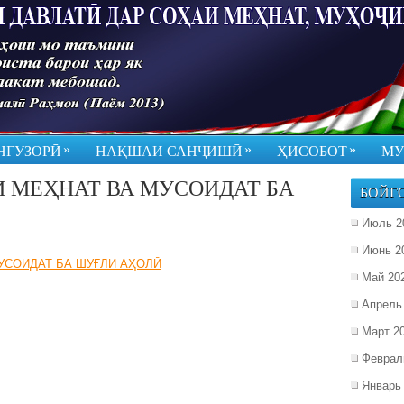
»
»
»
НГУЗОРӢ
НАҚШАИ САНҶИШӢ
ҲИСОБОТ
МУ
 МЕҲНАТ ВА МУСОИДАТ БА
БОЙГ
Июль 2
Июнь 2
УСОИДАТ БА ШУҒЛИ АҲОЛӢ
Май 20
Апрель
Март 2
Феврал
Январь