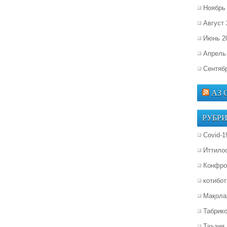
Ноябрь
Август 
Июнь 2
Апрель
Сентяб
АЗ
РУБР
Covid-1
Иттило
Конфро
котибот
Мақола
Табрик
Таъзия