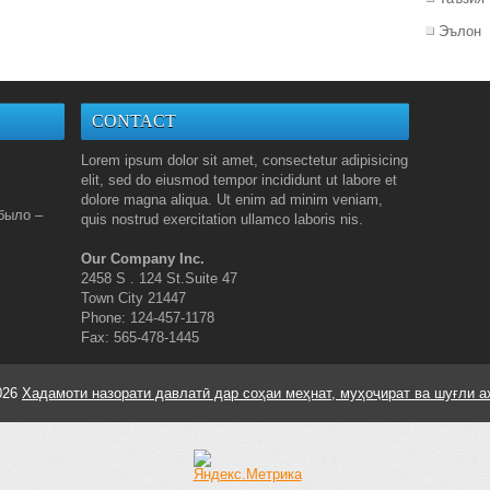
Эълон
CONTACT
Lorem ipsum dolor sit amet, consectetur adipisicing
elit, sed do eiusmod tempor incididunt ut labore et
dolore magna aliqua. Ut enim ad minim veniam,
было –
quis nostrud exercitation ullamco laboris nis.
Our Company Inc.
2458 S . 124 St.Suite 47
Town City 21447
Phone: 124-457-1178
Fax: 565-478-1445
026
Хадамоти назорати давлатӣ дар соҳаи меҳнат, муҳоҷират ва шуғли а