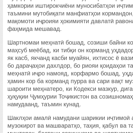
ҳамкории иштирокчиёни муносибатҳои иҷтим
таъмини мутобиқати манфиатҳои кормандон
мақомоти иҷроияи ҳокимияти давлатӣ равон
фаҳмида мешавад.
Шартномаи меҳнатӣ бошад, созиши байни к
маҳсуб меёбад, ки тибқи он корманд уҳдадор
як касб, якчанд касби муайян, ихтисос ё ва
бо дараҷаҳои дахлдор, бо риояи қоидаҳои т
меҳнатӣ иҷро намояд, корфармо бошад, уҳд
ҳамин кор ба корманд пурра ва сари вақт му
шароити меҳнатеро, ки Кодекси мазкур, диг
ҳуқуқии Ҷумҳурии Тоҷикистон ва созишнома
намудаанд, таъмин кунад.
Шаклҳои амалӣ намудани шарикии иҷтимоӣ 
музокирот ва машваратҳо, таҳия, қабул ва т