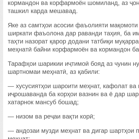
кормандон ва корфармоён шомиланд, аз ҷо
ташкил карда мешавад.
Яке аз самтҳои асосии фаъолияти мақомоти
ширкати фаъолона дар раванди таҳия, ба и
таҳти назорат қарор додани татбиқи муқарр
меҳнатӣ байни корфармоён ва кормандон ба
Тарафҳои шарикии иҷтимоӣ бояд аз чунин ну
шартномаи меҳнатӣ, аз қабили:
— хусусиятҳои шароити меҳнат, кафолат ва 
иҷрошаванда ба корҳои вазнин ва ё дар шар
хатарнок мансуб бошад;
— низом ва реҷаи вақти корӣ;
— андозаи музди меҳнат ва дигар шартҳои 
меҳнат;