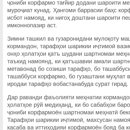
ҷониби корфармо тағйир додани шароити ме
муроҷиат кунад. Ҳангоми баррасии баҳс кор
исбот намояд, ки нигоҳ доштани шароити п
имконнопазир аст.
Зимни ташкил ва гузаронидани мулоқоту ма
кормандон, тарафҳои шарикии иҷтимоӣ вази
онҳо ҳолатҳои қатъ шудани шартномаи меҳ
таъкид намоянд, ки қатъшавии амали шартн
метавонад бо созиши тарафҳо, бо ташаббуси
ташаббуси корфармо, бо гузаштани муҳлат в
иродаи тарафҳо вобастанабуда сурат гирад.
Дар раванди фаъолияти меҳнатии кормандо
ҳолатҳое рӯй медиҳанд, ки бо сабабҳои бар
ҷониби корфармоён шартномаи меҳнатӣ бек
Тарафҳои шарикии иҷтимоӣ, махсусан намоя
касаба ва иттиҳодияи корфармоён бояд ба 