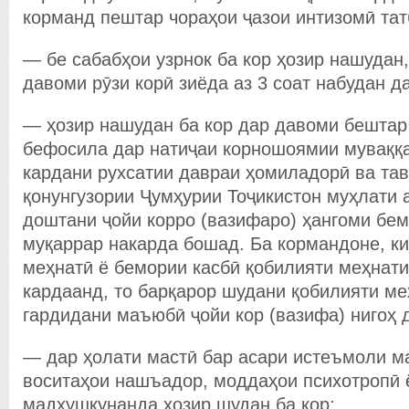
корманд пештар чораҳои ҷазои интизомӣ та
— бе сабабҳои узрнок ба кор ҳозир нашудан,
давоми рӯзи корӣ зиёда аз 3 соат набудан да
— ҳозир нашудан ба кор дар давоми бештар
бефосила дар натиҷаи корношоямии муваққа
кардани рухсатии давраи ҳомиладорӣ ва тав
қонунгузории Ҷумҳурии Тоҷикистон муҳлати а
доштани ҷойи корро (вазифаро) ҳангоми бе
муқаррар накарда бошад. Ба кормандоне, ки
меҳнатӣ ё бемории касбӣ қобилияти меҳнат
кардаанд, то барқарор шудани қобилияти ме
гардидани маъюбӣ ҷойи кор (вазифа) нигоҳ
— дар ҳолати мастӣ бар асари истеъмоли м
воситаҳои нашъадор, моддаҳои психотропӣ 
мадҳушкунанда ҳозир шудан ба кор;