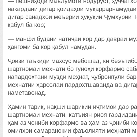
— пешниҳоди маълумоти нодуруст, ҳуҷҷатҳо
накардани дигар қоидаҳои муқаррарнамудаи
дигар санадҳои меъёрии ҳуқуқии Ҷумҳурии Т
қабул ба кор;
— манфӣ будани натиҷаи кор дар давраи му
ҳангоми ба кор қабул намудан.
Ҷоизи таъкиди махсус мебошад, ки беэътиб
шартномаи меҳнатӣ бо гуноҳи корфармо саб
напардохтани музди меҳнат, ҷубронпулӣ бар
меҳнатии ҳарсолаи пардохтшаванда ва дига
наметавонад.
Ҳамин тариқ, нақши шарикии иҷтимоӣ дар ра
шартномаи меҳнатӣ, катъиян риоя гардидан
ҳам аз ҷониби корфармо ва ҳам аз ҷониби ко
омилҳои самаранокии фаъолияти меҳнатӣ м