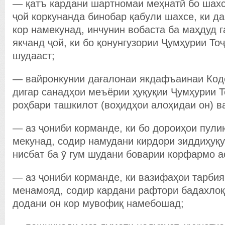
— қатъ кардани шартномаи меҳнатӣ бо шахс
ҷой коркунанда бинобар қабули шахсе, ки да
кор намекунад, инчунин вобаста ба маҳдуд 
якчанд ҷой, ки бо қонунгузории Ҷумҳурии То
шудааст;
— вайронкунии дағалонаи якдафъаинаи Коде
дигар санадҳои меъёрии ҳуқуқии Ҷумҳурии Т
роҳбари ташкилот (воҳидҳои алоҳидаи он) в
— аз ҷониби корманде, ки бо дороиҳои пули
мекунад, содир намудани кирдори зиддиҳуқу
нисбат ба ӯ гум шудани боварии корфармо а
— аз ҷониби корманде, ки вазифаҳои тарбия
менамояд, содир кардани рафтори бадахлоқ
додани он кор мувофиқ намебошад;