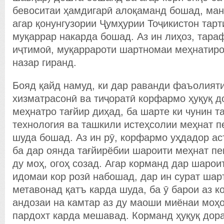
бевоситаи ҳамдигарӣ алоқаманд бошад, ма
агар қонунгузории Ҷумҳурии Тоҷикистон тарт
муқаррар накарда бошад. Аз ин лиҳоз, тара
иҷтимоӣ, муқаррароти шартномаи меҳнатиро
назар гиранд.
Бояд қайд намуд, ки дар раванди фаъолияти
хизматрасонӣ ва тиҷоратӣ корфармо ҳуқуқ 
меҳнатро тағйир диҳад, ба шарте ки чунин т
технология ва ташкили истеҳсолии меҳнат 
шуда бошад. Аз ин рӯ, корфармо уҳдадор ас
ба дар оянда тағйирёбии шароити меҳнат пе
ду моҳ, огоҳ созад. Агар корманд дар шарои
идомаи кор розӣ набошад, дар ин сурат ша
метавонад қатъ карда шуда, ба ӯ барои аз к
андозаи на камтар аз ду маоши миёнаи моҳ
пардохт карда мешавад. Корманд ҳуқуқ дора