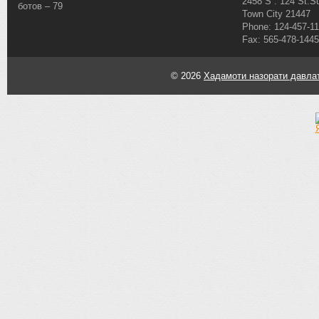
2458 S . 124 St.Su
ботов – 79
Town City 21447
Phone: 124-457-1
Fax: 565-478-1445
© 2026
Хадамоти назорати давлат