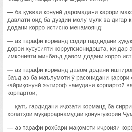
— ба қувваи қонунӣ даромадани қарори мақ
давлатӣ оид ба дуздии молу мулк ва дигар 
додани корро истисно менамоянд;
— аз тарафи корманд содир гардидани ҳуқу
дорои хусусияти коррупсионидошта, ки дар 
имконияти минбаъд давом додани корро ис
— аз тарафи корманд давом додани иштирок
баъд аз ба маълумоти ӯ расонидани қарори 
ғайриқонунӣ эътироф намудани корпартоӣ в
корпартоӣ;
— қатъ гардидани иҷозати корманд ба сирри
ҳолатҳои муқаррарнамудаи қонунгузории Ҷум
— аз тарафи роҳбари мақомоти иҷроияи кор