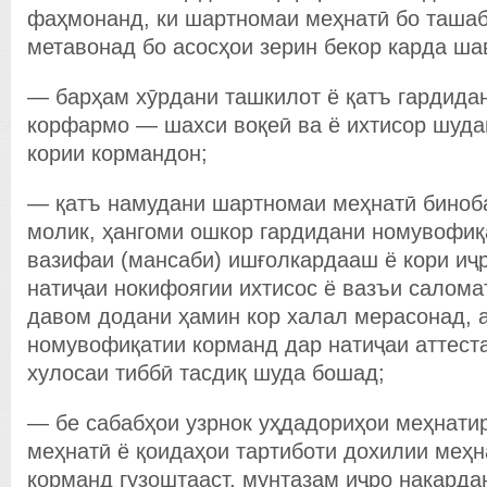
фаҳмонанд, ки шартномаи меҳнатӣ бо таша
метавонад бо асосҳои зерин бекор карда ша
— барҳам хӯрдани ташкилот ё қатъ гардида
корфармо — шахси воқеӣ ва ё ихтисор шуда
кории кормандон;
— қатъ намудани шартномаи меҳнатӣ биноб
молик, ҳангоми ошкор гардидани номувофиқ
вазифаи (мансаби) ишғолкардааш ё кори иҷ
натиҷаи нокифоягии ихтисос ё вазъи салома
давом додани ҳамин кор халал мерасонад, а
номувофиқатии корманд дар натиҷаи аттеста
хулосаи тиббӣ тасдиқ шуда бошад;
— бе сабабҳои узрнок уҳдадориҳои меҳнати
меҳнатӣ ё қоидаҳои тартиботи дохилии меҳн
корманд гузоштааст, мунтазам иҷро накардан