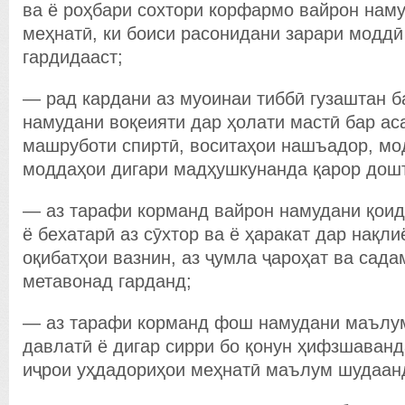
ва ё роҳбари сохтори корфармо вайрон нам
меҳнатӣ, ки боиси расонидани зарари модд
гардидааст;
— рад кардани аз муоинаи тиббӣ гузаштан б
намудани воқеияти дар ҳолати мастӣ бар а
машруботи спиртӣ, воситаҳои нашъадор, мо
моддаҳои дигари мадҳушкунанда қарор дош
— аз тарафи корманд вайрон намудани қоид
ё бехатарӣ аз сӯхтор ва ё ҳаракат дар нақлиё
оқибатҳои вазнин, аз ҷумла ҷароҳат ва сада
метавонад гарданд;
— аз тарафи корманд фош намудани маълум
давлатӣ ё дигар сирри бо қонун ҳифзшаванда
иҷрои уҳдадориҳои меҳнатӣ маълум шудаан