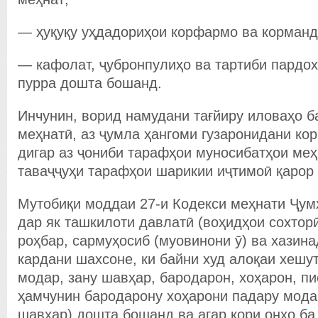
— ҳуқуқу уҳдадориҳои корфармо ва корманд
— кафолат, ҷубронпулиҳо ва тартиби пардох
пурра дошта бошанд.
Инчунин, ворид намудани тағйиру иловаҳо 
меҳнатӣ, аз ҷумла ҳангоми гузаронидани ко
дигар аз ҷониби тарафҳои муносибатҳои меҳ
таваҷҷуҳи тарафҳои шарикии иҷтимоӣ қарор
Мутобиқи моддаи 27-и Кодекси меҳнати Ҷум
дар як ташкилоти давлатӣ (воҳидҳои сохтор
роҳбар, сармуҳосиб (муовинони ӯ) ва хазина
кардани шахсоне, ки байни худ алоқаи хешу
модар, зану шавҳар, бародарон, хоҳарон, пи
ҳамчунин бародарону хоҳарони падару мода
шавҳар) дошта бошанд ва агар кори онҳо ба