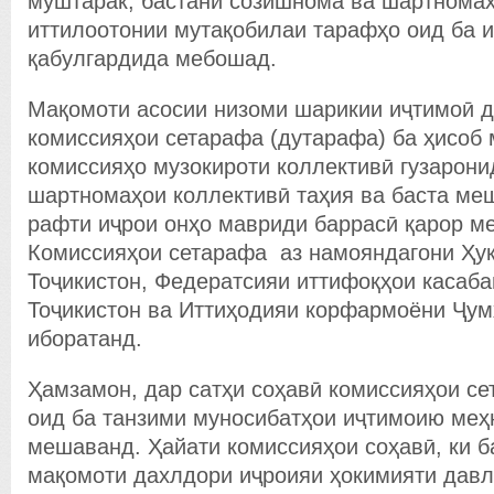
муштарак, бастани созишнома ва шартномаҳ
иттилоотонии мутақобилаи тарафҳо оид ба 
қабулгардида мебошад.
Мақомоти асосии низоми шарикии иҷтимоӣ д
комиссияҳои сетарафа (дутарафа) ба ҳисоб 
комиссияҳо музокироти коллективӣ гузарони
шартномаҳои коллективӣ таҳия ва баста ме
рафти иҷрои онҳо мавриди баррасӣ қарор ме
Комиссияҳои сетарафа аз намояндагони Ҳу
Тоҷикистон, Федератсияи иттифоқҳои касаба
Тоҷикистон ва Иттиҳодияи корфармоёни Ҷум
иборатанд.
Ҳамзамон, дар сатҳи соҳавӣ комиссияҳои се
оид ба танзими муносибатҳои иҷтимоию меҳ
мешаванд. Ҳайати комиссияҳои соҳавӣ, ки б
мақомоти дахлдори иҷроияи ҳокимияти давл