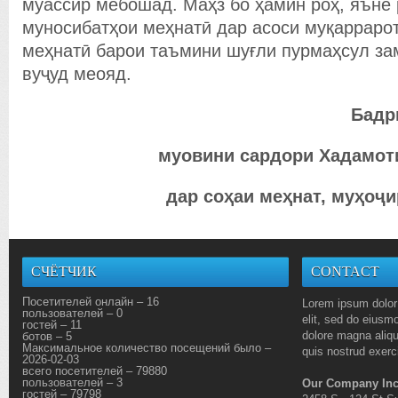
муассир мебошад. Маҳз бо ҳамин роҳ, яъне
муносибатҳои меҳнатӣ дар асоси муқарраро
меҳнатӣ барои таъмини шуғли пурмаҳсул за
вуҷуд меояд.
Бадр
муовини сардори Хадамот
дар соҳаи меҳнат, муҳоҷи
СЧЁТЧИК
CONTACT
Посетителей онлайн – 16
Lorem ipsum dolor 
пользователей – 0
elit, sed do eiusmo
гостей – 11
dolore magna aliq
ботов – 5
Максимальное количество посещений было –
quis nostrud exerci
2026-02-03
всего посетителей – 79880
пользователей – 3
Our Company Inc
гостей – 79798