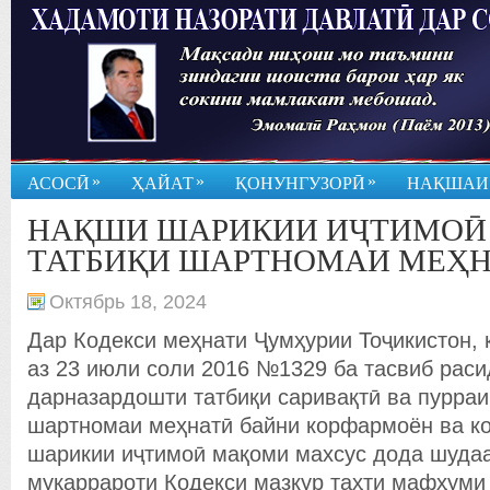
»
»
»
АСОСӢ
ҲАЙАТ
ҚОНУНГУЗОРӢ
НАҚШАИ
НАҚШИ ШАРИКИИ ИҶТИМОӢ
ТАТБИҚИ ШАРТНОМАИ МЕҲ
Октябрь 18, 2024
Дар Кодекси меҳнати Ҷумҳурии Тоҷикистон, 
аз 23 июли соли 2016 №1329 ба тасвиб раси
дарназардошти татбиқи саривақтӣ ва пурра
шартномаи меҳнатӣ байни корфармоён ва к
шарикии иҷтимоӣ мақоми махсус дода шудаа
муқаррароти Кодекси мазкур таҳти мафҳуми