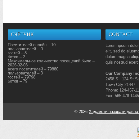
СЧЁТЧИК
CONTACT
Посетителей онлайн – 10
Lorem ipsum dolor 
пользователей – 0
elit, sed do eiusmo
гостей – 8
dolore magna aliq
ботов – 2
Максимальное количество посещений было –
quis nostrud exerci
2026-02-03
всего посетителей – 79880
пользователей – 3
Our Company Inc
гостей – 79798
2458 S . 124 St.Su
ботов – 79
Town City 21447
Phone: 124-457-1
Fax: 565-478-1445
© 2026
Хадамоти назорати давлат