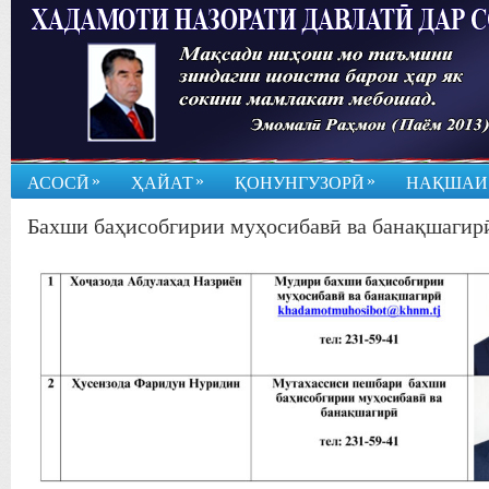
»
»
»
АСОСӢ
ҲАЙАТ
ҚОНУНГУЗОРӢ
НАҚШАИ
Бахши баҳисобгирии муҳосибавӣ ва банақшагир