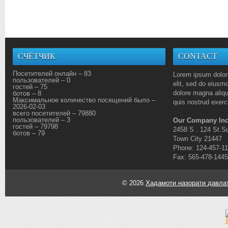
СЧЁТЧИК
CONTACT
Посетителей онлайн – 83
Lorem ipsum dolor 
пользователей – 0
elit, sed do eiusmo
гостей – 75
dolore magna aliq
ботов – 8
Максимальное количество посещений было –
quis nostrud exerci
2026-02-03
всего посетителей – 79880
пользователей – 3
Our Company Inc
гостей – 79798
2458 S . 124 St.Su
ботов – 79
Town City 21447
Phone: 124-457-1
Fax: 565-478-1445
© 2026
Хадамоти назорати давлат