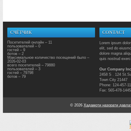
СЧЁТЧИК
CONTACT
Посетителей онлайн – 11
Lorem ipsum dolor 
пользователей – 0
elit, sed do eiusmo
гостей – 9
dolore magna aliq
ботов – 2
Максимальное количество посещений было –
quis nostrud exerci
2026-02-03
всего посетителей – 79880
пользователей – 3
Our Company Inc
гостей – 79798
2458 S . 124 St.Su
ботов – 79
Town City 21447
Phone: 124-457-1
Fax: 565-478-1445
© 2026
Хадамоти назорати давлат