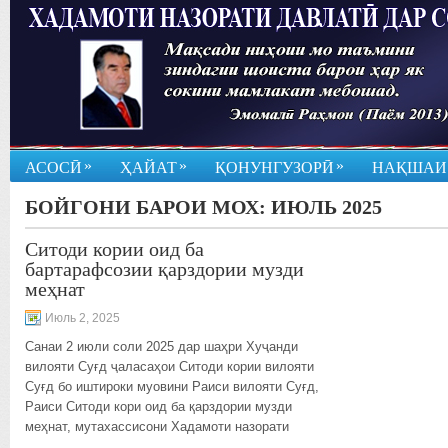
»
»
»
АСОСӢ
ҲАЙАТ
ҚОНУНГУЗОРӢ
НАҚШАИ
БОЙГОНИ БАРОИ МОХ:
ИЮЛЬ 2025
Ситоди кории оид ба
бартарафсозии қарздории музди
меҳнат
Июль 2, 2025
Санаи 2 июли соли 2025 дар шаҳри Хуҷанди
вилояти Суғд ҷаласаҳои Ситоди кории вилояти
Суғд бо иштироки муовини Раиси вилояти Суғд,
Раиси Ситоди кори оид ба қарздории музди
меҳнат, мутахассисони Хадамоти назорати