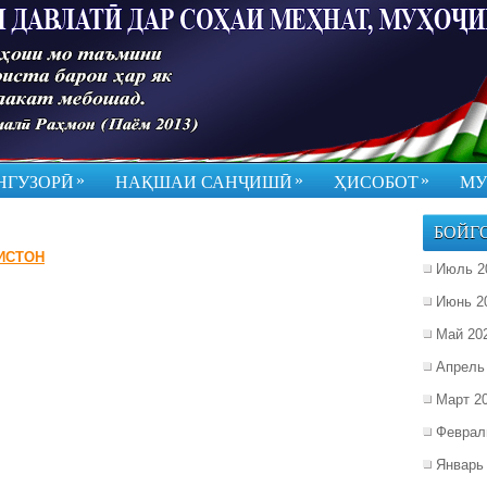
»
»
»
НГУЗОРӢ
НАҚШАИ САНҶИШӢ
ҲИСОБОТ
МУ
БОЙГ
ИСТОН
Июль 2
Июнь 2
Май 20
Апрель
Март 2
Феврал
Январь