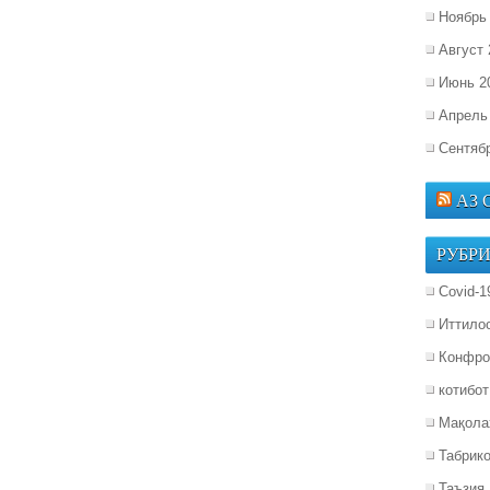
Ноябрь
Август 
Июнь 2
Апрель
Сентяб
АЗ
РУБР
Covid-1
Иттило
Конфро
котибот
Мақола
Табрик
Таъзия