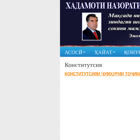
»
»
АСОСӢ
ҲАЙАТ
ҚОНУ
Конститутсия
КОНСТИТУТСИЯИ ҶУМҲУРИИ ТОҶИК