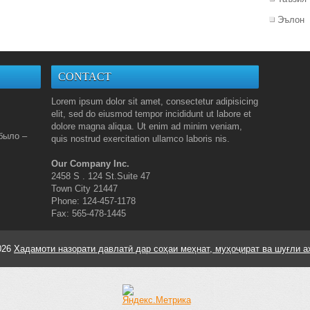
Эълон
CONTACT
Lorem ipsum dolor sit amet, consectetur adipisicing
elit, sed do eiusmod tempor incididunt ut labore et
dolore magna aliqua. Ut enim ad minim veniam,
было –
quis nostrud exercitation ullamco laboris nis.
Our Company Inc.
2458 S . 124 St.Suite 47
Town City 21447
Phone: 124-457-1178
Fax: 565-478-1445
026
Хадамоти назорати давлатӣ дар соҳаи меҳнат, муҳоҷират ва шуғли а