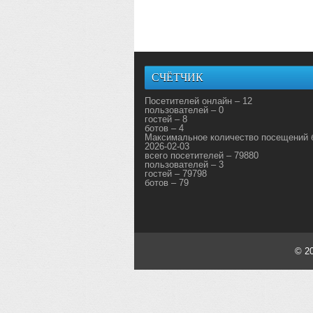
СЧЁТЧИК
Посетителей онлайн – 12
пользователей – 0
гостей – 8
ботов – 4
Максимальное количество посещений 
2026-02-03
всего посетителей – 79880
пользователей – 3
гостей – 79798
ботов – 79
© 2