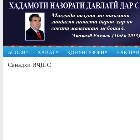
»
»
»
АСОСӢ
ҲАЙАТ
ҚОНУНГУЗОРӢ
НАҚШАИ
Санадҳи ИҶШС