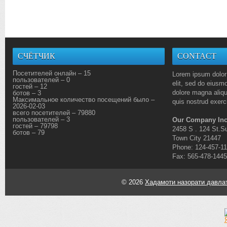
СЧЁТЧИК
CONTACT
Посетителей онлайн – 15
Lorem ipsum dolor 
пользователей – 0
elit, sed do eiusmo
гостей – 12
dolore magna aliq
ботов – 3
Максимальное количество посещений было –
quis nostrud exerci
2026-02-03
всего посетителей – 79880
пользователей – 3
Our Company Inc
гостей – 79798
2458 S . 124 St.Su
ботов – 79
Town City 21447
Phone: 124-457-1
Fax: 565-478-1445
© 2026
Хадамоти назорати давлат