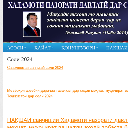
»
»
»
АСОСӢ
ҲАЙАТ
ҚОНУНГУЗОРӢ
НАҚШАИ
Соли 2024
Саволномаи санҷишӣ соли 2024
Меъёрҳои арзёбии дараҷаи таваккал дар соҳаи меҳнат, муҳоҷират в
Тоҷикистон дар соли 2024
НАҚШАИ санҷишии Хадамоти назорати давла
меҳнат, муҳоҷират ва шуғли аҳолӣ вобаста 