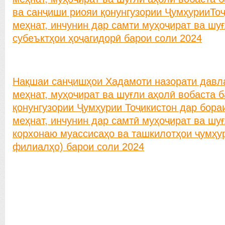
ва санҷиши риояи қонунгузории ҶумҳурииТо
меҳнат, инчунин дар самти муҳоҷират ва шу
субеъктҳои ҳоҷагидорӣ барои соли 2024
Нақшаи санҷишҳои Хадамоти назорати давла
меҳнат, муҳоҷират ва шуғли аҳолӣ вобаста б
қонунгузории Ҷумҳурии Тоҷикистон дар бора
меҳнат, инчунин дар самтӣ муҳоҷират ва шу
корхонаю муассисаҳо ва ташкилотҳои ҷумҳу
филиалҳо) барои соли 2024