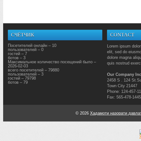
СЧЁТЧИК
CONTACT
Посетителей онлайн – 10
Lorem ipsum dolor 
пользователей – 0
elit, sed do eiusmo
гостей – 7
dolore magna aliq
ботов – 3
Максимальное количество посещений было –
quis nostrud exerci
2026-02-03
всего посетителей – 79880
пользователей – 3
Our Company Inc
гостей – 79798
2458 S . 124 St.Su
ботов – 79
Town City 21447
Phone: 124-457-1
Fax: 565-478-1445
© 2026
Хадамоти назорати давлат