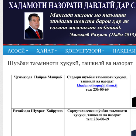
»
»
»
АСОСӢ
ҲАЙАТ
ҚОНУНГУЗОРӢ
НАҚШАИ
Шуъбаи таъминоти ҳуқуқӣ, ташкилӣ ва назорат