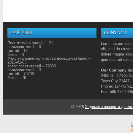
СЧЁТЧИК
CONTACT
Посетителей онлайн – 21
Lorem ipsum dolor 
пользователей – 0
elit, sed do eiusmo
гостей – 17
dolore magna aliq
ботов – 4
Максимальное количество посещений было –
quis nostrud exerci
2026-02-03
всего посетителей – 79880
пользователей – 3
Our Company Inc
гостей – 79798
2458 S . 124 St.Su
ботов – 79
Town City 21447
Phone: 124-457-1
Fax: 565-478-1445
© 2026
Хадамоти назорати давлат