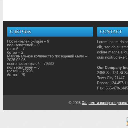
СЧЁТЧИК
CONTACT
Посетителей онлайн – 9
Lorem ipsum dolor 
пользователей – 0
elit, sed do eiusmo
гостей – 7
dolore magna aliq
ботов – 2
Максимальное количество посещений было –
quis nostrud exerci
2026-02-03
всего посетителей – 79880
пользователей – 3
Our Company Inc
гостей – 79798
2458 S . 124 St.Su
ботов – 79
Town City 21447
Phone: 124-457-1
Fax: 565-478-1445
© 2026
Хадамоти назорати давлат