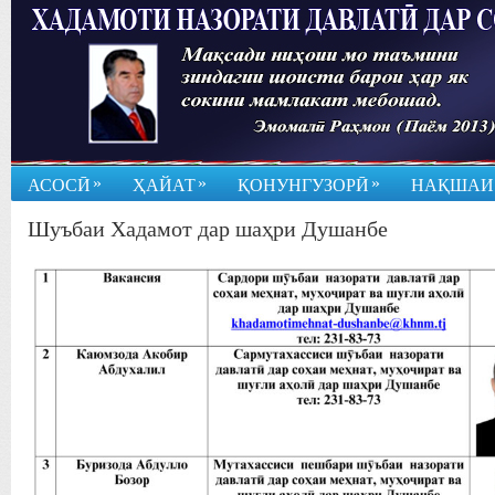
»
»
»
АСОСӢ
ҲАЙАТ
ҚОНУНГУЗОРӢ
НАҚШАИ
Шуъбаи Хадамот дар шаҳри Душанбе