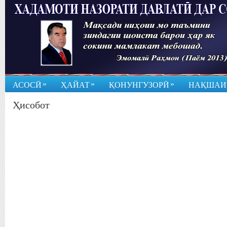
»
»
»
АСОСӢ
ҲАЙАТ
ҚОНУНГУЗОРӢ
НАҚШАИ
Ҳисобот