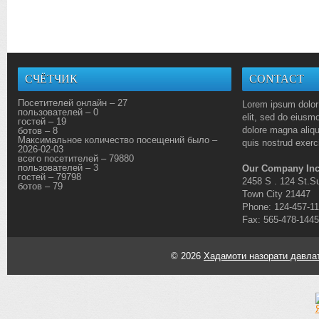
СЧЁТЧИК
CONTACT
Посетителей онлайн – 27
Lorem ipsum dolor 
пользователей – 0
elit, sed do eiusmo
гостей – 19
dolore magna aliq
ботов – 8
Максимальное количество посещений было –
quis nostrud exerci
2026-02-03
всего посетителей – 79880
пользователей – 3
Our Company Inc
гостей – 79798
2458 S . 124 St.Su
ботов – 79
Town City 21447
Phone: 124-457-1
Fax: 565-478-1445
© 2026
Хадамоти назорати давлат