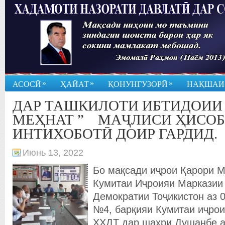
»
»
»
АСОСӢ
ҲАЙАТ
ҚОНУНГУЗОРӢ
НАҚШАИ
ДАР ТАШКИЛОТИ ИБТИДОИИ 
МЕҲНАТ ” МАҶЛИСИ ҲИСОБ
ИНТИХОБОТӢ ДОИР ГАРДИД.
Июнь 13, 2022
Бо мақсади иҷрои Қарори М
Кумитаи Иҷроияи Марказии
Демократии Тоҷикистон аз 0
№4, барқияи Кумитаи
иҷрои
ҲХДТ дар шаҳри Душанбе а