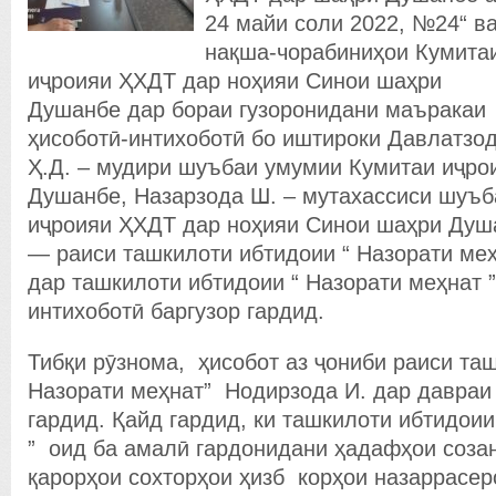
24 майи соли 2022, №24“ в
нақша-чорабиниҳои Кумита
иҷроияи ҲХДТ дар ноҳияи Синои шаҳри
Душанбе дар бораи гузоронидани маъракаи
ҳисоботӣ-интихоботӣ бо иштироки Давлатзо
Ҳ.Д. – мудири шуъбаи умумии Кумитаи иҷро
Душанбе, Назарзода Ш. – мутахассиси шуъ
иҷроияи ҲХДТ дар ноҳияи Синои шаҳри Душ
— раиси ташкилоти ибтидоии “ Назорати меҳн
дар ташкилоти ибтидоии “ Назорати меҳнат 
интихоботӣ баргузор гардид.
Тибқи рӯзнома, ҳисобот аз ҷониби раиси та
Назорати меҳнат” Нодирзода И. дар давраи
гардид. Қайд гардид, ки ташкилоти ибтидоии
” оид ба амалӣ гардонидани ҳадафҳои соза
қарорҳои сохторҳои ҳизб корҳои назаррасер