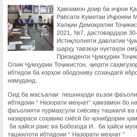
Ҳамзамон доир ба иҷрои Қ
Раёсати Кумитаи Иҷроияи 
Халқии Демократии Тоҷикис
2021, №7, дастовардҳои 30
Истиқлолияти давлатии Ҷум
шарҳу тавзеҳи нуктаҳои о
Президенти Ҷумҳурии Тоҷик
Олии Ҷумҳурии Тоҷикистон, ҷиҳати саҳмгузо
ибтидои ба корҳои ободониву созандагӣ ибр
намуданд.
Оид ба масъалаи пешниҳоди аъзои фаъоли
ибтидоии “ Назорати меҳнат” ҳамзамон бо н
фаъолияти пурмаҳсули сиёсиву ташкилӣ ва 
назарраси соҳавию сиёсӣ бо ҷонибдории ҳам
ба ҳайси раис ва Бобозода И. ба ҳайси муо
ташкилоти ибтидоии “
Назорати меҳнат ”