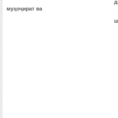
дар с
му
ҳ
о
ҷ
ират ва
ш