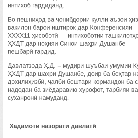
интихоб гардиданд.
Бо пешниҳод ва ҷонибдории кулли аъзои ҳи
вакилон барои иштирок дар Конференсияи
ХХХХ11 ҳисоботӣ — интихоботии ташкилотҳ
ҲХДТ дар ноҳияи Синои шаҳри Душанбе
пешбарӣ гардид.
Давлатзода Ҳ.Д. – мудири шуъбаи умумии К
ҲХДТ дар шаҳри Душанбе, доир ба беҳтар 
дохилиҳизбӣ, ҷалби бештари кормандон ба с
надодан ба зиёдаравию хурофот, тарбияи в
суханронӣ намуданд.
Хадамоти назорати давлат
ӣ