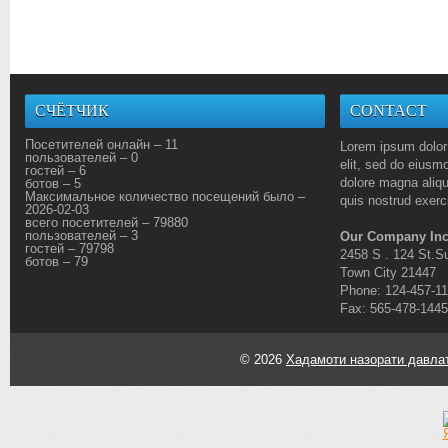
СЧЁТЧИК
CONTACT
Посетителей онлайн – 11
Lorem ipsum dolor 
пользователей – 0
elit, sed do eiusmo
гостей – 6
dolore magna aliq
ботов – 5
Максимальное количество посещений было –
quis nostrud exerci
2026-02-03
всего посетителей – 79880
пользователей – 3
Our Company Inc
гостей – 79798
2458 S . 124 St.Su
ботов – 79
Town City 21447
Phone: 124-457-1
Fax: 565-478-1445
© 2026
Хадамоти назорати давлат