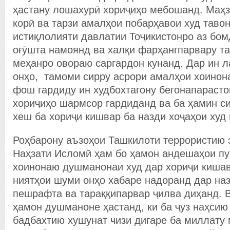
ҳастану лошахурӣ хориҷиҳо мебошанд. Маҳз
корӣ ва тарзи амалҳои побарҳавои худ тавон
истиқлолияти давлатии Тоҷикистонро аз бом
оғӯшта намоянд ва халқи фарҳангпарвару т
меҳанро овораю саргардон кунанд. Дар ин л
онҳо, тамоми сирру асрори амалҳои хоино
фош гардиду ин худбохтагону бегонапарасто
хориҷиҳо шармсор гардиданд ва ба ҳамин с
хеш ба хориҷи кишвар ба назди хоҷаҳои худ 
Роҳбарону аъзоҳои Ташкилоти террористию 
Наҳзати Исломӣ ҳам бо ҳамон андешаҳои пуч
хоинонаю душманонаи худ дар хориҷи кишав
ниятҳои шуми онҳо хабаре надоранд дар на
пешрафта ва тараққипарвар ҷилва диҳанд. В
ҳамон душманоне ҳастанд, ки ба ҷуз наҳсию
бадбахтию хушунат чизи дигаре ба миллату