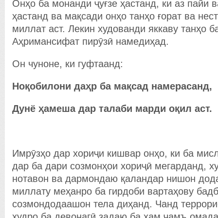
Онҳо ба монанди ҷуғзе ҳастанд, ки аз пайи 
ҳастанд ва мақсади онҳо танҳо ғорат ва нес
миллат аст. Лекин худованди яккаву танҳо 
Аҳримансифат пирӯзӣ намедиҳад.
Он чуноне, ки гуфтаанд:
Но
қ
обилони да
ҳ
р ба ма
қ
сад намерасанд,
Дунё
ҳ
амеша дар талаби марди о
қ
ил аст.
Имрӯзҳо дар хориҷи кишвар онҳо, ки ба мис
дар ба дари созмонҳои хориҷӣ мегарданд, х
нотавон ва дармондаю қаландар нишон дода
миллату меҳанро ба гирдоби вартаҳову бадб
созмондодаашон тела диҳанд. Чанд террорис
худро ба девонагӣ задаю ба ҳам ҷамъ омада