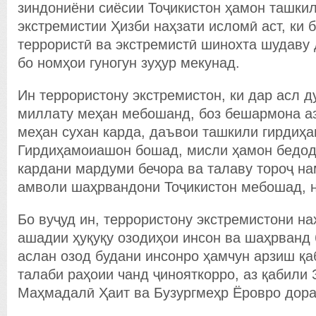
зиндониёни сиёсии Тоҷикистон ҳамон ташкил
экстремистии Ҳизби наҳзати исломӣ аст, ки 
террористӣ ва экстремистӣ шинохта шудаву 
бо номҳои гуногун зуҳур мекунад.
Ин террористону экстремистон, ки дар асл 
миллату меҳан мебошанд, боз бешармона а
меҳан сухан карда, даъвои ташкили гирдиҳа
Гирдиҳамоиашон бошад, мисли ҳамон бедодг
кардани мардуми бечора ва талаву тороҷ н
амволи шаҳрвандони Тоҷикистон мебошад, н
Бо вуҷуд ин, террористону экстремистони на
ашадии ҳуқуқу озодиҳои инсон ва шаҳрванд
аслан озод будани инсонро ҳамчун арзиш қа
талаби раҳоии чанд ҷинояткорро, аз қабили
Маҳмадалӣ Ҳаит ва Бузургмеҳр Ёровро дора