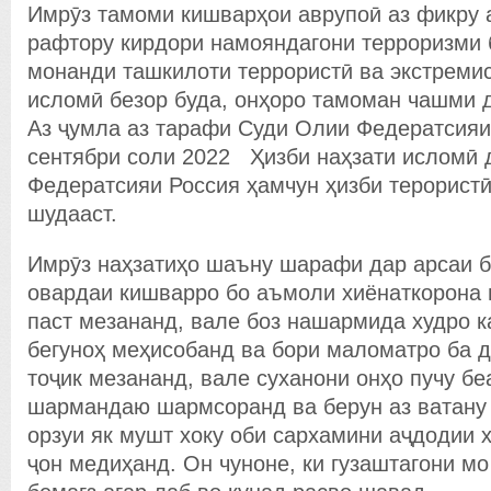
Имрӯз тамоми кишварҳои аврупоӣ аз фикру 
рафтору кирдори намояндагони терроризми 
монанди ташкилоти террористӣ ва экстремис
исломӣ безор буда, онҳоро тамоман чашми 
Аз ҷумла аз тарафи Суди Олии Федератсияи
сентябри соли 2022 Ҳизби наҳзати исломӣ 
Федератсияи Россия ҳамчун ҳизби терорист
шудааст.
Имрӯз наҳзатиҳо шаъну шарафи дар арсаи б
овардаи кишварро бо аъмоли хиёнаткорона
паст мезананд, вале боз нашармида худро к
бегуноҳ меҳисобанд ва бори маломатро ба 
тоҷик мезананд, вале суханони онҳо пучу бе
шармандаю шармсоранд ва берун аз ватану 
орзуи як мушт хоку оби сархамини аҷдодии 
ҷон медиҳанд. Он чуноне, ки гузаштагони мо