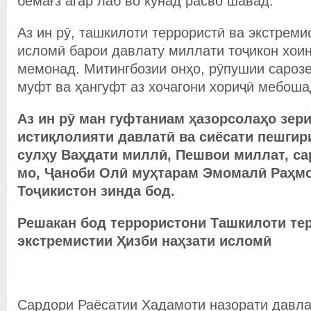
бемағз агар лаб во кунад расво шавад.
Аз ин рӯ, ташкилоти террористӣ ва экстреми
исломӣ барои давлату миллати тоҷикон хоин
мемонад. Митингбозии онҳо, рӯпушии сароз
муфт ва ҳангуфт аз хочагони хориҷӣ мебоша
Аз ин р
ӯ
ман гуфтаниам
ҳ
азорсола
ҳ
о зер
исти
қ
лолияти давлат
ӣ
ва сиёсати пешгир
сул
ҳ
у Ва
ҳ
дати милл
ӣ
, Пешвои миллат, с
мо,
Ҷ
аноби Ол
ӣ
му
ҳ
тарам Эмомал
ӣ
Ра
ҳ
мо
То
ҷ
икистон зинда бод.
Решакан бод террористони
Ташкилоти те
экстремистии Ҳизби наҳзати ислом
ӣ
Сардори Раёсатии Хадамоти назорати давла