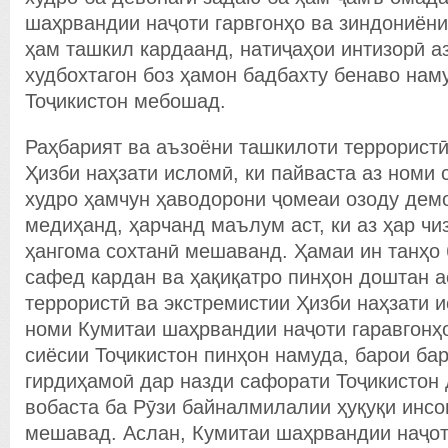
шаҳрвандии наҷоти гарвгонҳо ва зиндониёни
ҳам ташкил кардаанд, натиҷаҳои интизорӣ а
худбохтагон боз ҳамон бадбахту бенаво на
Тоҷикистон мебошад.
Раҳбарият ва аъзоёни ташкилоти террористӣ
Ҳизби наҳзати исломӣ, ки пайваста аз номи
худро ҳамчун ҳаводорони ҷомеаи озоду дем
медиҳанд, ҳарчанд маълум аст, ки аз ҳар чи
ҳангома сохтанӣ мешаванд. Ҳамаи ин танҳо 
сафед кардан ва ҳақиқатро пинҳон доштан а
террористӣ ва экстремистии Ҳизби наҳзати 
номи Кумитаи шаҳрвандии наҷоти гаравгонҳ
сиёсии Тоҷикистон пинҳон намуда, барои бар
гирдиҳамоӣ дар назди сафорати Тоҷикистон
вобаста ба Рӯзи байналмилалии ҳуқуқи инсо
мешавад. Аслан, Кумитаи шаҳрвандии наҷот