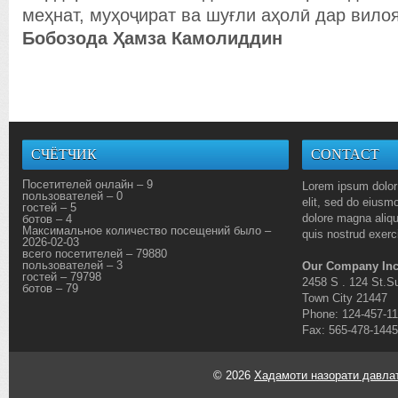
меҳнат, муҳоҷират ва шуғли аҳолӣ дар вило
Бобозода
Ҳ
амза Камолиддин
СЧЁТЧИК
CONTACT
Посетителей онлайн – 9
Lorem ipsum dolor 
пользователей – 0
elit, sed do eiusmo
гостей – 5
dolore magna aliq
ботов – 4
Максимальное количество посещений было –
quis nostrud exerci
2026-02-03
всего посетителей – 79880
пользователей – 3
Our Company Inc
гостей – 79798
2458 S . 124 St.Su
ботов – 79
Town City 21447
Phone: 124-457-1
Fax: 565-478-1445
© 2026
Хадамоти назорати давлат