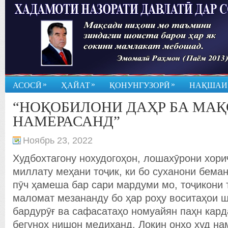
»
»
»
АСОСӢ
ҲАЙАТ
ҚОНУНГУЗОРӢ
НАҚШАИ
“НОҚОБИЛОНИ ДАҲР БА МАҚ
НАМЕРАСАНД”
Ноябрь 23, 2022
Худбохтагону нохудогоҳон, лошахӯрони хор
миллату меҳани тоҷик, ки бо суханони бема
пӯч ҳамеша бар сари мардуми мо, тоҷикони 
маломат мезананду бо ҳар роҳу воситаҳои 
бардурӯғ ва сафасатаҳо номуайян паҳн кард
бегуноҳ нишон медиҳанд. Локин онҳо худ на