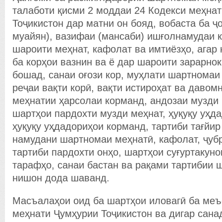
талаботи қисми 2 моддаи 24 Кодекси меҳна
Тоҷикистон дар матни он бояд, вобаста ба ҷ
муайян), вазифаи (мансаби) ишғолнамудаи к
шароити меҳнат, кафолат ва имтиёзҳо, агар
ба корҳои вазнин ва ё дар шароити зарарнок
бошад, санаи оғози кор, муҳлати шартномаи
реҷаи вақти корӣ, вақти истироҳат ва давом
меҳнатии ҳарсолаи корманд, андозаи музди 
шартҳои пардохти музди меҳнат, ҳуқуқу уҳд
ҳуқуқу уҳдадориҳои корманд, тартиби тағйир
намудани шартномаи меҳнатӣ, кафолат, ҷуб
тартиби пардохти онҳо, шартҳои суғуртакуно
тарафҳо, санаи бастан ва рақами тартибии
нишон дода шаванд.
Масъалаҳои оид ба шартҳои иловагӣ ба меъ
меҳнати Ҷумҳурии Тоҷикистон ва дигар сан