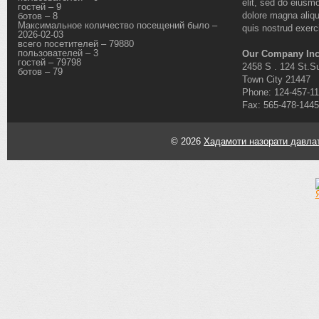
elit, sed do eiusmo
гостей – 9
dolore magna aliq
ботов – 8
Максимальное количество посещений было –
quis nostrud exerci
2026-02-03
всего посетителей – 79880
пользователей – 3
Our Company Inc
гостей – 79798
2458 S . 124 St.Su
ботов – 79
Town City 21447
Phone: 124-457-1
Fax: 565-478-1445
© 2026
Хадамоти назорати давлат