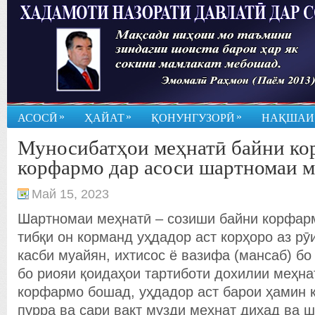
»
»
»
АСОСӢ
ҲАЙАТ
ҚОНУНГУЗОРӢ
НАҚШАИ
Муносибатҳои меҳнатӣ байни ко
корфармо дар асоси шартномаи м
Май 15, 2023
Шартномаи меҳнатӣ – созиши байни корфарм
тибқи он корманд уҳдадор аст корҳоро аз рӯи
касби муайян, ихтисос ё вазифа (мансаб) бо
бо риояи қоидаҳои тартиботи дохилии меҳна
корфармо бошад, уҳдадор аст барои ҳамин 
пурра ва сари вақт музди меҳнат диҳад ва 