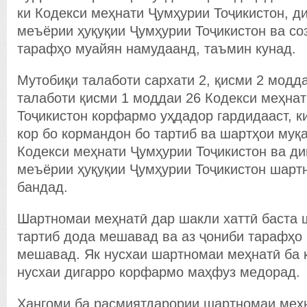
ки Кодекси меҳнати Ҷумҳурии Тоҷикистон, д
меъёрии ҳуқуқии Ҷумҳурии Тоҷикистон ва с
тарафҳо муайян намудаанд, таъмин кунад.
Мутобиқи талаботи сархати 2, қисми 2 модда
талаботи қисми 1 моддаи 26 Кодекси меҳна
Тоҷикистон корфармо уҳдадор гардидааст, к
кор бо кормандон бо тартиб ва шартҳои му
Кодекси меҳнати Ҷумҳурии Тоҷикистон ва ди
меъёрии ҳуқуқии Ҷумҳурии Тоҷикистон шарт
бандад.
Шартномаи меҳнатӣ дар шакли хаттӣ баста ш
тартиб дода мешавад ва аз ҷониби тарафҳо
мешавад. Як нусхаи шартномаи меҳнатӣ ба 
нусхаи дигарро корфармо маҳфуз медорад.
Ҳангоми ба расмиятдарории шартномаи меҳ