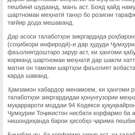
пешбинӣ шудаанд, манъ аст. Бояд қайд наму
шартномаи меҳнатӣ танҳо бо розигии тарафҳ
тағйир дода мешаванд.
Дар асоси талаботҳои зикргардида роҳбаро
(соҳибкори инфиродӣ)-и дар ҳудуди Ҷумҳури
фаъолиятдоштаро зарур аст, ки ҳангоми қабу
корманд шартномаи меҳнатӣ дар шакли хатт
матни он тамоми шартҳои фаъолият вобаста
карда шаванд.
Ҳамзамон хабардор менамоем, ки ҳангоми р
талаботҳои зикргардидаи қонунгузории меҳна
муқаррароти моддаи 94 Кодекси ҳуқуқвайро
Ҷумҳурии Тоҷикистон нисбати корфармо ба а
нишондиҳанда барои ҳисобҳо ҷарима пешби
Бинобар ин, ба корфармо зарур аст, ки тал