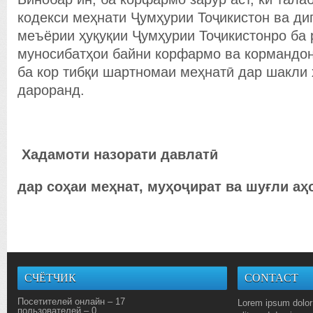
кодекси меҳнати Ҷумҳурии Тоҷикистон ва ди
меъёрии ҳуқуқии Ҷумҳурии Тоҷикистонро ба 
муносибатҳои байни корфармо ва кормандон
ба кор тибқи шартномаи меҳнатӣ дар шакли 
дароранд.
Хадамоти назорати давлатӣ
дар соҳаи меҳнат, муҳоҷират ва шуғли аҳ
СЧЁТЧИК
CONTACT
Посетителей онлайн – 17
Lorem ipsum dolor 
пользователей – 0