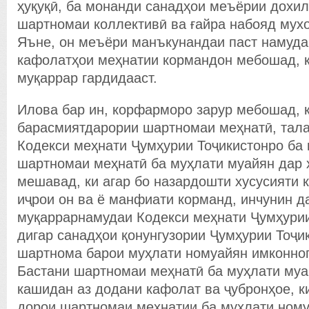
ҳуқуқӣ, ба монанди санадҳои меъёрии дохил
шартномаи коллективӣ ва ғайра набояд мух
Яъне, он меъёри манъкунандаи паст намудан
кафолатҳои меҳнатии кормандон мебошад, к
муқаррар гардидааст.
Илова бар ин, корфарморо зарур мебошад, 
барасмиятдарории шартномаи меҳнатӣ, тал
Кодекси меҳнати Ҷумҳурии Тоҷикистонро ба 
шартномаи меҳнатӣ ба муҳлати муайян дар 
мешавад, ки агар бо назардошти хусусияти 
иҷрои он ва ё манфиати корманд, инчунин д
муқаррарнамудаи Кодекси меҳнати Ҷумҳурии
дигар санадҳои қонунгузории Ҷумҳурии Тоҷи
шартнома барои муҳлати номуайян имконно
Бастани шартномаи меҳнатӣ ба муҳлати муа
кашидан аз додани кафолат ва ҷубронҳое, к
дорои шартномаи меҳнатии ба муҳлати ном