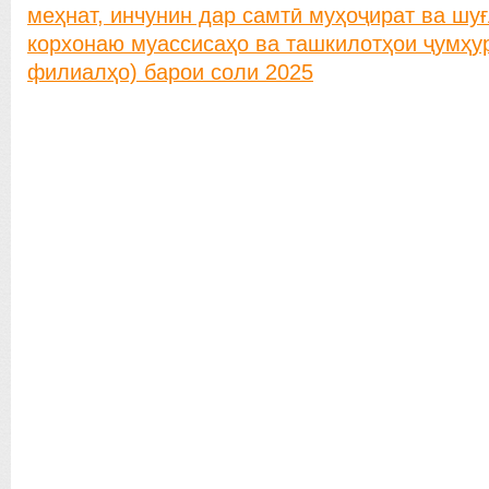
меҳнат, инчунин дар самтӣ муҳоҷират ва шу
корхонаю муассисаҳо ва ташкилотҳои ҷумҳу
филиалҳо) барои соли 2025