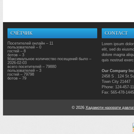
СЧЁТЧИК
CONTACT
Посетителей онлайн – 11
Lorem ipsum dolor 
пользователей – 0
elit, sed do eiusmo
гостей – 8
dolore magna aliq
ботов – 3
Максимальное количество посещений было –
quis nostrud exerci
2026-02-03
всего посетителей – 79880
пользователей – 3
Our Company Inc
гостей – 79798
2458 S . 124 St.Su
ботов – 79
Town City 21447
Phone: 124-457-1
Fax: 565-478-1445
© 2026
Хадамоти назорати давлат