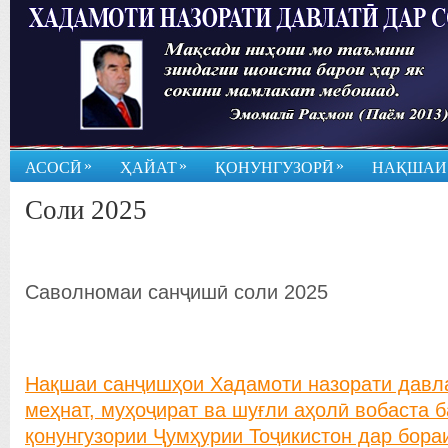
»
»
»
АСОСӢ
ҲАЙАТ
ҚОНУНГУЗОРӢ
НАҚШАИ
Соли 2025
Саволномаи санҷишӣ соли 2025
Нақшаи санҷишҳои Хадамоти назорати давла
меҳнат, муҳоҷират ва шуғли аҳолӣ вобаста б
қонунгузории Ҷумҳурии Тоҷикистон дар бора