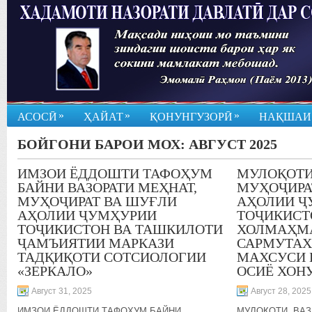
»
»
»
АСОСӢ
ҲАЙАТ
ҚОНУНГУЗОРӢ
НАҚШАИ
БОЙГОНИ БАРОИ МОХ:
АВГУСТ 2025
ИМЗОИ ЁДДОШТИ ТАФОҲУМ
МУЛОҚОТИ
БАЙНИ ВАЗОРАТИ МЕҲНАТ,
МУҲОҶИРА
МУҲОҶИРАТ ВА ШУҒЛИ
АҲОЛИИ Ҷ
АҲОЛИИ ҶУМҲУРИИ
ТОҶИКИСТО
ТОҶИКИСТОН ВА ТАШКИЛОТИ
ХОЛМАҲМА
ҶАМЪИЯТИИ МАРКАЗИ
САРМУТАХ
ТАДҚИҚОТИ СОТСИОЛОГИИ
МАХСУСИ 
«ЗЕРКАЛО»
ОСИЁ ХОН
Август 31, 2025
Август 28, 2025
ИМЗОИ ЁДДОШТИ ТАФОҲУМ БАЙНИ
МУЛОҚОТИ ВАЗ