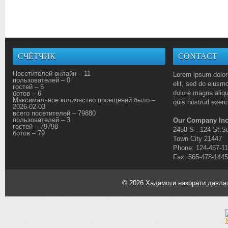
СЧЁТЧИК
CONTACT
Посетителей онлайн – 11
Lorem ipsum dolor 
пользователей – 0
elit, sed do eiusmo
гостей – 5
dolore magna aliq
ботов – 6
Максимальное количество посещений было –
quis nostrud exerci
2026-02-03
всего посетителей – 79880
пользователей – 3
Our Company Inc
гостей – 79798
2458 S . 124 St.Su
ботов – 79
Town City 21447
Phone: 124-457-1
Fax: 565-478-1445
© 2026
Хадамоти назорати давлат