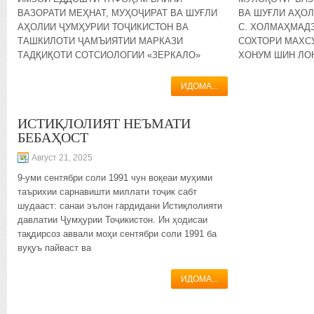
ВАЗОРАТИ МЕҲНАТ, МУҲОҶИРАТ ВА ШУҒЛИ
ВА ШУҒЛИ АҲО
АҲОЛИИ ҶУМҲУРИИ ТОҶИКИСТОН ВА
С. ХОЛМАҲМАД
ТАШКИЛОТИ ҶАМЪИЯТИИ МАРКАЗИ
СОХТОРИ МАХС
ТАДҚИҚОТИ СОТСИОЛОГИИ «ЗЕРКАЛО»
ХОНУМ ШИН ЛО
ИДОМА...
ИСТИҚЛОЛИЯТ НЕЪМАТИ
БЕБАҲОСТ
Август 21, 2025
9-уми сентябри соли 1991 чун воқеаи муҳими
таърихии сарнавишти миллати тоҷик сабт
шудааст: санаи эълон гардидани Истиқлолияти
давлатии Ҷумҳурии Тоҷикистон. Ин ҳодисаи
тақдирсоз аввали моҳи сентябри соли 1991 ба
вуқуъ пайваст ва
ИДОМА...