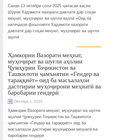
Санаи 13 октябри соли 2025 ҷаласаи васеи
Шӯрои Хадамоти назорати давлатӣ дар соҳаи
меҳнат, муҳоҷират ва шуғли аҳолӣ «Оид ба
натиҷаҳои фаъолияти Хадамоти назорати
давлатӣ дар соҳаи меҳнат, муҳоҷират ва шуғли
аҳолӣ
ИДОМА...
Ҳамкории Вазорати меҳнат,
муҳоҷират ва шуғли аҳолии
Ҷумҳурии Тоҷикистон ва
Ташкилоти ҷамъиятии «Гендер ва
тараққиёт» оид ба масъалаҳои
дастгирии муҳоҷирони меҳнатӣ ва
баробарии гендерӣ
Октябрь 1, 2025
Ҳамкории Вазорати меҳнат, муҳоҷират ва шуғли
аҳолии Ҷумҳурии Тоҷикистон ва Ташкилоти
ҷамъиятии «Гендер ва тараққиёт» оид ба
масъалаҳои дастгирии муҳоҷирони меҳнатӣ ва
баробарии гендерӣ