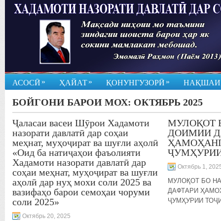
»
»
»
АСОСӢ
ҲАЙАТ
ҚОНУНГУЗОРӢ
НАҚШАИ
БОЙГОНИ БАРОИ МОХ:
ОКТЯБРЬ 2025
Ҷаласаи васеи Шӯрои Хадамоти
МУЛОҚОТ 
назорати давлатӣ дар соҳаи
ДОИМИИ Д
меҳнат, муҳоҷират ва шуғли аҳолӣ
ҲАМОҲАНГ
«Оид ба натиҷаҳои фаъолияти
ҶУМҲУРИИ
Хадамоти назорати давлатӣ дар
Октябрь 1, 202
соҳаи меҳнат, муҳоҷират ва шуғли
аҳолӣ дар нуҳ мохи соли 2025 ва
МУЛОҚОТ БО Н
вазифаҳо барои семоҳаи чоруми
ДАФТАРИ ҲАМО
соли 2025»
ҶУМҲУРИИ ТОҶ
Октябрь 20, 2025