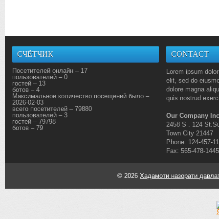
СЧЁТЧИК
CONTACT
Посетителей онлайн – 17
Lorem ipsum dolor 
пользователей – 0
elit, sed do eiusmo
гостей – 13
dolore magna aliq
ботов – 4
Максимальное количество посещений было –
quis nostrud exerci
2026-02-03
всего посетителей – 79880
пользователей – 3
Our Company Inc
гостей – 79798
2458 S . 124 St.Su
ботов – 79
Town City 21447
Phone: 124-457-1
Fax: 565-478-1445
© 2026
Хадамоти назорати давлат