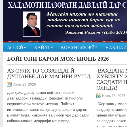
»
»
»
АСОСӢ
ҲАЙАТ
ҚОНУНГУЗОРӢ
НАҚШАИ
БОЙГОНИ БАРОИ МОХ:
ИЮНЬ 2026
АЗ СУЛҲ ТО СОЗАНДАГӢ:
ВАҲДАТИ 
ДУШАНБЕ ДАР МАСИРИ РУШД
ҲУВИЯТУ 
САОДАТИ 
Июнь 23, 2026
ОЯНДА!
Дар ҳама давру замон пойтахт нишони
Июнь 18, 2026
давлатдорӣ, тамаддун, фарҳанг, истиқлолу
соҳибихтиёрӣ маҳсуб меёбад. Пойтахт
“Ҳар қавму милла
инъикосгари тавон ва ҳунару фарҳанги ҳар як
ваҳдату ҳамдилир
миллат буда, имконият ва симои ӯро дар сатҳи
миёни обу оташи 
байналмилалӣ муаррифӣ менамояд.
ба саодати воқеӣ
халқе, ки ихтило