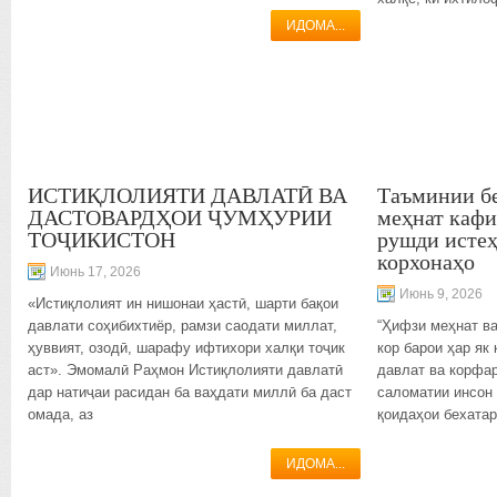
ИДОМА...
ИСТИҚЛОЛИЯТИ ДАВЛАТӢ ВА
Таъминии бе
ДАСТОВАРДҲОИ ҶУМҲУРИИ
меҳнат кафи
ТОҶИКИСТОН
рушди истеҳ
корхонаҳо
Июнь 17, 2026
Июнь 9, 2026
«Истиқлолият ин нишонаи ҳастӣ, шарти бақои
давлати соҳибихтиёр, рамзи саодати миллат,
“Ҳифзи меҳнат в
ҳуввият, озодӣ, шарафу ифтихори халқи тоҷик
кор барои ҳар як
аст». Эмомалӣ Раҳмон Истиқлолияти давлатӣ
давлат ва корфа
дар натиҷаи расидан ба ваҳдати миллӣ ба даст
саломатии инсон 
омада, аз
қоидаҳои бехатар
ИДОМА...