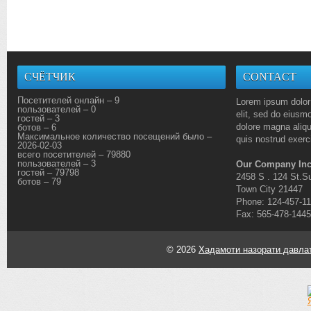
СЧЁТЧИК
CONTACT
Посетителей онлайн – 9
Lorem ipsum dolor 
пользователей – 0
elit, sed do eiusmo
гостей – 3
dolore magna aliq
ботов – 6
Максимальное количество посещений было –
quis nostrud exerci
2026-02-03
всего посетителей – 79880
пользователей – 3
Our Company Inc
гостей – 79798
2458 S . 124 St.Su
ботов – 79
Town City 21447
Phone: 124-457-1
Fax: 565-478-1445
© 2026
Хадамоти назорати давлат