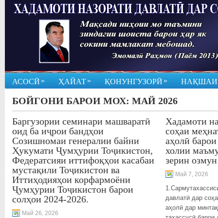
»
»
»
АСОСӢ
ҲАЙАТ
ҚОНУНГУЗОРӢ
НАҚШАИ
БОЙГОНИ БАРОИ МОХ:
МАЙ 2026
Баргузории семинари машваратӣ
Хадамоти на
оид ба иҷрои бандҳои
соҳаи меҳна
Созишномаи генералии байни
аҳолӣ барои
Ҳукумати Ҷумҳурии Тоҷикистон,
холии маъму
Федератсияи иттифоқҳои касабаи
зерин озмун
мустақили Тоҷикистон ва
Май 7, 2026
Иттиҳодияҳои корфармоёни
Ҷумҳурии Тоҷикистон барои
1.Сармутахассис
солҳои 2024-2026.
давлатӣ дар соҳа
аҳолӣ дар минта
Май 26, 2026
тахассусӣ барои 