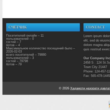
СЧЁТЧИК
CONTACT
Посетителей онлайн – 11
Lorem ipsum dolor 
пользователей – 0
elit, sed do eiusmo
гостей – 7
dolore magna aliq
ботов – 4
Максимальное количество посещений было –
quis nostrud exerci
2026-02-03
всего посетителей – 79880
пользователей – 3
Our Company Inc
гостей – 79798
2458 S . 124 St.Su
ботов – 79
Town City 21447
Phone: 124-457-1
Fax: 565-478-1445
© 2026
Хадамоти назорати давлат