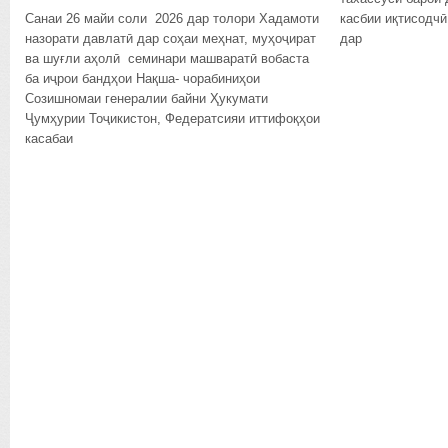
Санаи 26 майи соли 2026 дар толори Хадамоти
касбии иқтисодчӣ
назорати давлатӣ дар соҳаи меҳнат, муҳоҷират
дар
ва шуғли аҳолӣ семинари машваратӣ вобаста
ба иҷрои бандҳои Нақша- чорабиниҳои
Созишномаи генералии байни Ҳукумати
Ҷумҳурии Тоҷикистон, Федератсияи иттифоқҳои
касабаи
ИДОМА...