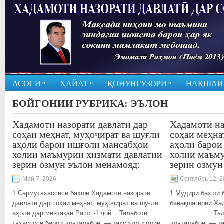
»
»
»
АСОСӢ
ҲАЙАТ
ҚОНУНГУЗОРӢ
НАҚШАИ
БОЙГОНИИ РУБРИКА:
ЭЪЛОН
Хадамоти назорати давлатӣ дар
Хадамоти на
соҳаи меҳнат, муҳоҷират ва шуғли
соҳаи меҳна
аҳолӣ барои ишғоли мансабҳои
аҳолӣ барои
холии маъмурии хизмати давлатии
холии маъму
зерин озмун эълон менамояд:
зерин озмун
Май 7, 2026
Сентябрь 12, 
1.Сармутахассиси бахши Хадамоти назорати
1.Мудири бахши 
давлатӣ дар соҳаи меҳнат, муҳоҷират ва шуғли
банақшагирии 
аҳолӣ дар минтақаи Рашт -1 ҷой Талаботи
Талаботи т
тахассусӣ барои довталабон: — таҳсилоти олии
довталабон: — та