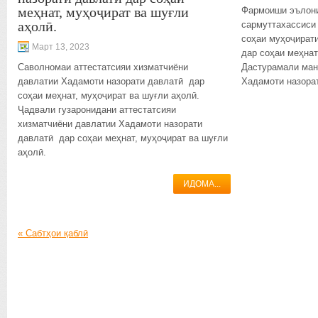
меҳнат, муҳоҷират ва шуғли
Фармоиши эълони
аҳолӣ.
сармуттахассиси
соҳаи муҳоҷират
Март 13, 2023
дар соҳаи меҳнат
Саволномаи аттестатсияи хизматчиёни
Дастурамали ман
давлатии Хадамоти назорати давлатӣ дар
Хадамоти назорат
соҳаи меҳнат, муҳоҷират ва шуғли аҳолӣ.
Ҷадвали гузаронидани аттестатсияи
хизматчиёни давлатии Хадамоти назорати
давлатӣ дар соҳаи меҳнат, муҳоҷират ва шуғли
аҳолӣ.
ИДОМА...
«
Сабтҳои қаблӣ