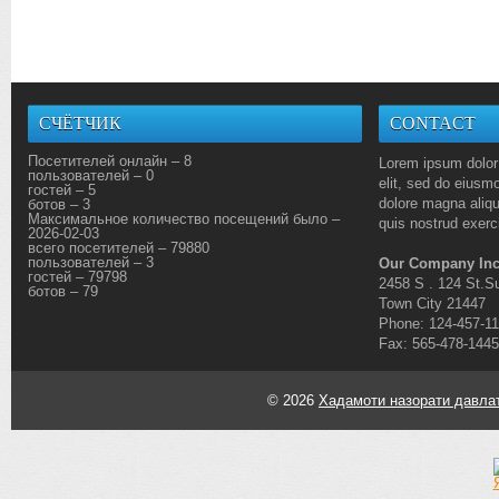
СЧЁТЧИК
CONTACT
Посетителей онлайн – 8
Lorem ipsum dolor 
пользователей – 0
elit, sed do eiusmo
гостей – 5
dolore magna aliq
ботов – 3
Максимальное количество посещений было –
quis nostrud exerci
2026-02-03
всего посетителей – 79880
пользователей – 3
Our Company Inc
гостей – 79798
2458 S . 124 St.Su
ботов – 79
Town City 21447
Phone: 124-457-1
Fax: 565-478-1445
© 2026
Хадамоти назорати давлат