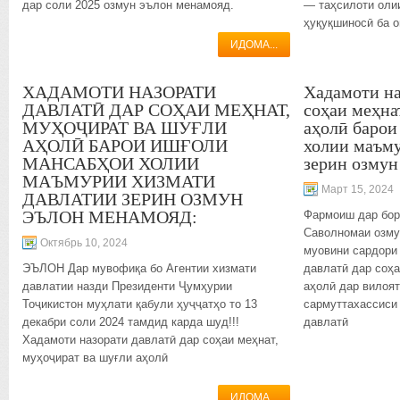
дар соли 2025 озмун эълон менамояд.
— таҳсилоти олии
ҳуқуқшиносӣ ба о
ИДОМА...
ХАДАМОТИ НАЗОРАТИ
Хадамоти на
ДАВЛАТӢ ДАР СОҲАИ МЕҲНАТ,
соҳаи меҳна
МУҲОҶИРАТ ВА ШУҒЛИ
аҳолӣ барои
АҲОЛӢ БАРОИ ИШҒОЛИ
холии маъму
МАНСАБҲОИ ХОЛИИ
зерин озмун
МАЪМУРИИ ХИЗМАТИ
Март 15, 2024
ДАВЛАТИИ ЗЕРИН ОЗМУН
ЭЪЛОН МЕНАМОЯД:
Фармоиш дар бор
Саволномаи озму
Октябрь 10, 2024
муовини сардори
ЭЪЛОН Дар мувофиқа бо Агентии хизмати
давлатӣ дар соҳа
давлатии назди Президенти Ҷумҳурии
аҳолӣ дар вилоя
Тоҷикистон муҳлати қабули ҳуҷҷатҳо то 13
сармуттахассиси
декабри соли 2024 тамдид карда шуд!!!
давлатӣ
Хадамоти назорати давлатӣ дар соҳаи меҳнат,
муҳоҷират ва шуғли аҳолӣ
ИДОМА...