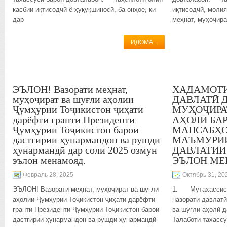
касбии иқтисодчӣ ё ҳуқуқшиносӣ, ба онҳое, ки
иқтисодчӣ, молия
дар
меҳнат, муҳоҷира
ИДОМА...
ЭЪЛОН! Вазорати меҳнат,
ХАДАМОТИ
муҳоҷират ва шуғли аҳолии
ДАВЛАТӢ Д
Ҷумҳурии Тоҷикистон ҷиҳати
МУҲОҶИРА
дарёфти гранти Президенти
АҲОЛӢ БА
Ҷумҳурии Тоҷикистон барои
МАНСАБҲО
дастгирии ҳунармандон ва рушди
МАЪМУРИИ
ҳунармандӣ дар соли 2025 озмун
ДАВЛАТИИ
эълон менамояд.
ЭЪЛОН МЕ
Февраль 28, 2025
Октябрь 31, 20
ЭЪЛОН! Вазорати меҳнат, муҳоҷират ва шуғли
1. Мутахассиси
аҳолии Ҷумҳурии Тоҷикистон ҷиҳати дарёфти
назорати давлатӣ
гранти Президенти Ҷумҳурии Тоҷикистон барои
ва шуғли аҳолӣ д
дастгирии ҳунармандон ва рушди ҳунармандӣ
Талаботи тахассу