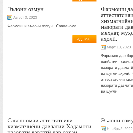
Эълони озмун
Фармоиш да
аттестатсия
Август 3, 2023
хизматчиёни
назорати да
Фармоиши эълони озмун Саволнома
меҳнат, муҳ
аҳолӣ.
ИДОМА...
Март 13, 2023
Фармоиш дар бор
навбатии хизмат
назорати давлатӣ
ва шуғли аҳолӣ. 
аттестатсияи хи
назорати давлатӣ
ва шуғли
Саволномаи аттестатсияи
Эълони озм
хизматчиёни давлатии Хадамоти
Ноябрь 8, 2022
назорати давлатӣ дар соҳаи