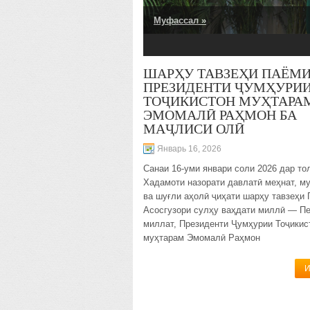
Муфассал »
1
2
3
4
5
ШАРҲУ ТАВЗЕҲИ ПАЁМ
ПРЕЗИДЕНТИ ҶУМҲУРИ
ТОҶИКИСТОН МУҲТАРА
ЭМОМАЛӢ РАҲМОН БА
МАҶЛИСИ ОЛӢ
Январь 16, 2026
Санаи 16-уми январи соли 2026 дар то
Хадамоти назорати давлатӣ меҳнат, м
ва шуғли аҳолӣ ҷиҳати шарҳу тавзеҳи
Асосгузори сулҳу ваҳдати миллӣ — П
миллат, Президенти Ҷумҳурии Тоҷикис
муҳтарам Эмомалӣ Раҳмон
И