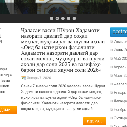
И
Ҷаласаи васеи Шӯрои Хадамоти
БОЙГ
И
назорати давлатӣ дар соҳаи
М
меҳнат, муҳоҷират ва шуғли аҳолӣ
Июль 2
«Оид ба натиҷаҳои фаъолияти
Июнь 2
Хадамоти назорати давлатӣ дар
соҳаи меҳнат, муҳоҷират ва шуғли
Май 20
аҳолӣ дар соли 2025 ва вазифаҳо
Апрель
барои семоҳаи якуми соли 2026»
лори
уҳоҷират
Март 2
Январь 7, 2026
 Паёми
Феврал
ешвои
Санаи 7 январи соли 2026 ҷаласаи васеи Шӯрои
тон
Хадамоти назорати давлатӣ дар соҳаи меҳнат,
Январь
муҳоҷират ва шуғли аҳолӣ «Оид ба натиҷаҳои
Декабр
фаъолияти Хадамоти назорати давлатӣ дар
соҳаи меҳнат, муҳоҷират ва шуғли аҳолӣ
Ноябрь
ДОМА...
Октябр
ИДОМА...
Сентяб