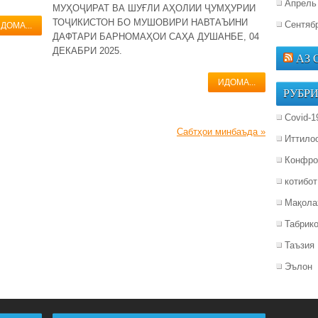
Апрель
МУҲОҶИРАТ ВА ШУҒЛИ АҲОЛИИ ҶУМҲУРИИ
ТОҶИКИСТОН БО МУШОВИРИ НАВТАЪИНИ
Сентяб
ДОМА...
ДАФТАРИ БАРНОМАҲОИ САҲА ДУШАНБЕ, 04
ДЕКАБРИ 2025.
АЗ
ИДОМА...
РУБР
Covid-1
Сабтҳои минбаъда
»
Иттило
Конфро
котибот
Мақола
Табрик
Таъзия
Эълон