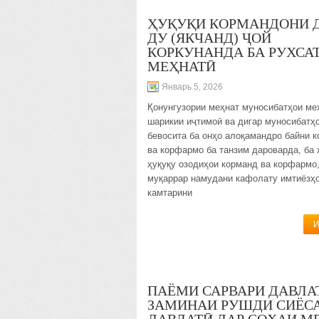
ҲУҚУҚИ КОРМАНДОНИ 
ДУ (ЯКЧАНД) ҶОЙ
КОРКУНАНДА БА РУХСА
МЕҲНАТӢ
Январь 5, 2026
Қонунгузории меҳнат муносибатҳои ме
шарикии иҷтимоӣ ва дигар муносибатҳ
бевосита ба онҳо алоқамандро байни 
ва корфармо ба танзим дароварда, ба
ҳуқуқу озодиҳои корманд ва корфармо
муқаррар намудани кафолату имтиёзҳ
камтарини
И
ПАЁМИ САРВАРИ ДАВЛАТ
ЗАМИНАИ РУШДИ СИЁС