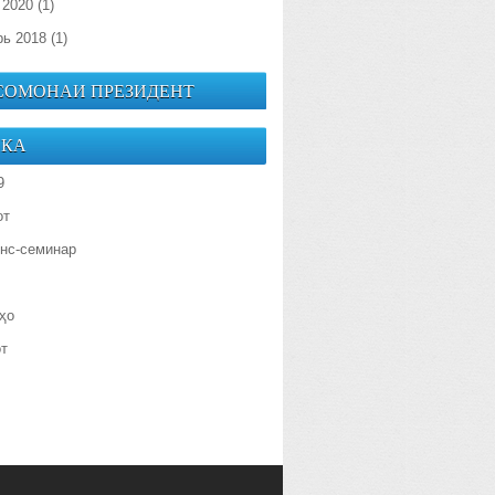
 2020
(1)
рь 2018
(1)
 СОМОНАИ ПРЕЗИДЕНТ
ИКА
9
от
нс-семинар
ҳо
от