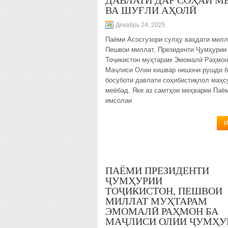
ДАВЛАТӢ ДАР СОҲАИ М
ВА ШУҒЛИ АҲОЛӢ
Декабрь 24, 2025
Паёми Асосгузори сулҳу ваҳдати мил
Пешвои миллат, Президенти Ҷумҳурии
Тоҷикистон муҳтарам Эмомалӣ Раҳмон
Маҷлиси Олии кишвар нишони рушди 
босуботи давлати соҳибистиқлол маҳс
меёбад. Яке аз самтҳои меҳварии Паё
имсолаи
И
ПАЁМИ ПРЕЗИДЕНТИ
ҶУМҲУРИИ
ТОҶИКИСТОН, ПЕШВОИ
МИЛЛАТ МУҲТАРАМ
ЭМОМАЛӢ РАҲМОН БА
МАҶЛИСИ ОЛИИ ҶУМҲУ