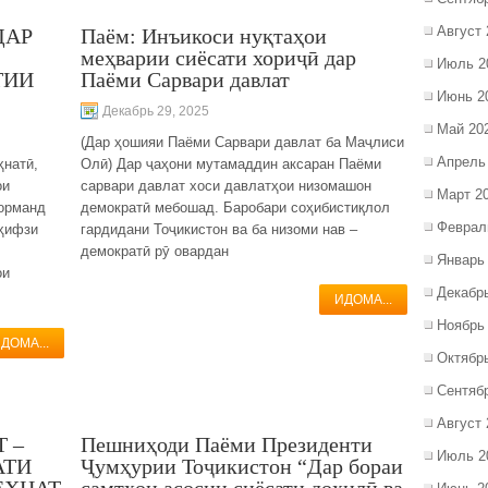
Август 
ДАР
Паём: Инъикоси нуқтаҳои
меҳварии сиёсати хориҷӣ дар
Июль 2
ТИИ
Паёми Сарвари давлат
Июнь 2
Декабрь 29, 2025
Май 20
(Дар ҳошияи Паёми Сарвари давлат ба Маҷлиси
Апрель
ҳнатӣ,
Олӣ) Дар ҷаҳони мутамаддин аксаран Паёми
ои
сарвари давлат хоси давлатҳои низомашон
Март 2
корманд
демократӣ мебошад. Баробари соҳибистиқлол
Феврал
 ҳифзи
гардидани Тоҷикистон ва ба низоми нав –
,
демократӣ рӯ овардан
Январь
ои
Декабр
ИДОМА...
Ноябрь
ДОМА...
Октябр
Сентяб
Август 
 –
Пешниҳоди Паёми Президенти
Июль 2
АТИ
Ҷумҳурии Тоҷикистон “Дар бораи