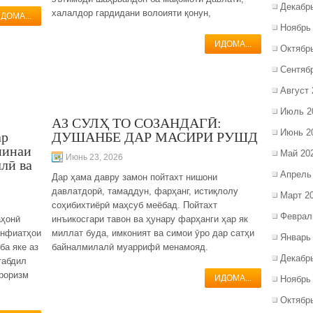
Декабр
халалдор гардидани волоияти қонун,
ДОМА...
Ноябрь
ИДОМА...
Октябр
Сентяб
Август 
Июль 2
АЗ СУЛҲ ТО СОЗАНДАГӢ:
Июнь 2
ар
ДУШАНБЕ ДАР МАСИРИ РУШД
минаи
Май 20
Июнь 23, 2026
лӣ ва
Апрель
Дар ҳама давру замон пойтахт нишони
давлатдорӣ, тамаддун, фарҳанг, истиқлолу
Март 2
соҳибихтиёрӣ маҳсуб меёбад. Пойтахт
Феврал
аҳонӣ
инъикосгари тавон ва ҳунару фарҳанги ҳар як
анфиатҳои
миллат буда, имконият ва симои ӯро дар сатҳи
Январь
ба яке аз
байналмилалӣ муаррифӣ менамояд.
Декабр
табдил
рроризм
ИДОМА...
Ноябрь
Октябр