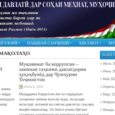
»
»
»
НГУЗОРӢ
НАҚШАИ САНҶИШӢ
ҲИСОБОТ
МУ
МАҚОЛАҲО
БОЙГ
Муқовимат ба коррупсия –
Июль 2
И
заминаи таҳкими давлатдории
Июнь 2
ҳуқуқбунёд дар Ҷумҳурии
Тоҷикистон
Май 20
Апрель
Июль 8, 2026
и ҷомеа
р зидди
Муқаддима Коррупсия яке аз падидаҳои
Март 2
 ниҳодҳои
хатарноки ҷомеаи муосир буда, ба рушди
Феврал
ишвар
иқтисодӣ, иҷтимоӣ ва сиёсии давлатҳо таъсири
манфӣ мерасонад. Он боиси коҳиш ёфтани
Январь
эътимоди шаҳрвандон ба мақомоти давлатӣ,