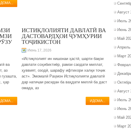
ДОМА...
Сентяб
Август 
Июль 2
МЗИ
ИСТИҚЛОЛИЯТИ ДАВЛАТӢ ВА
Июнь 2
АМЗИ
ДАСТОВАРДҲОИ ҶУМҲУРИИ
Май 20
РӮЗУ
ТОҶИКИСТОН
Апрель
Июнь 17, 2026
Март 2
«Истиқлолият ин нишонаи ҳастӣ, шарти бақои
агӣ ва
давлати соҳибихтиёр, рамзи саодати миллат,
Феврал
, аз
ҳуввият, озодӣ, шарафу ифтихори халқи тоҷик
Декабр
 гузашта,
аст». Эмомалӣ Раҳмон Истиқлолияти давлатӣ
, ҳар
дар натиҷаи расидан ба ваҳдати миллӣ ба даст
Октябр
омада, аз
Август 
Июль 2
ДОМА...
ИДОМА...
Июнь 2
Май 20
Март 2