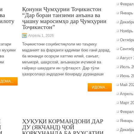
Феврал
и
Қонуни Ҷумҳурии Тоҷикистон
Январь
ва
“Дар бораи танзими анъана ва
илоту
ҷашну маросимҳо дар Ҷумҳурии
Декабр
Тоҷикистон”
Ноябрь
Апрель 1, 2026
Октябр
хатари
Тоҷикистони соҳибистиқлоли мо таъриху
Сентяб
и муҳими
маданият ва фарҳанги қадимаи бою ғанӣ дорад,
ва
ба монанди осорҳои хаттию илмӣ, санъат,
Август 
яи
меъморӣ, шаҳрсозӣ, анъанаҳои иҷтимоӣ ва
Июль 2
ғайраҳо шаҳодати ин гуфтаҳост. Дар тӯли
ҳазорсолаҳо аҷдодони бохираду дурандеши
Июнь 2
ДОМА...
Май 20
ИДОМА...
Апрель
Март 2
Феврал
И
ҲУҚУҚИ КОРМАНДОНИ ДАР
Январь
И
ДУ (ЯКЧАНД) ҶОЙ
Декабр
М
КОРКУНАНДА БА РУХСАТИИ