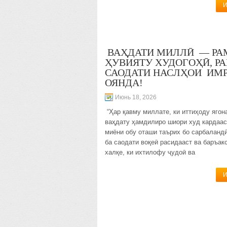
И
ВАҲДАТИ МИЛЛӢ — РА
ҲУВИЯТУ ХУДОГОҲӢ, Р
САОДАТИ НАСЛҲОИ ИМ
ОЯНДА!
Июнь 18, 2026
“Ҳар қавму миллате, ки иттиҳоду ягон
ваҳдату ҳамдилиро шиори худ кардааст
миёни обу оташи таърих бо сарбаландӣ
ба саодати воқеӣ расидааст ва баръакс
халқе, ки ихтилофу ҷудоӣ ва
И