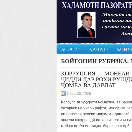
»
»
АСОСӢ
ҲАЙАТ
ҚОНУ
БОЙГОНИИ РУБРИКА:
КОРРУПСИЯ — МОНЕАИ
ҶИДДӢ ДАР РОҲИ РУШД
ҶОМЕА ВА ДАВЛАТ
Июль 30, 2026
Коррупсия зуҳуроти номатлуб ва баро
хатарнок ба ҳисоб рафта, мубориза ба
он вазифаи асосии мақомоти давлатӣ,
ҷомеаи шаҳрвандӣ ва ҳар як сокини к
мебошад. Аз ин лиҳоз, барои пешгирӣ