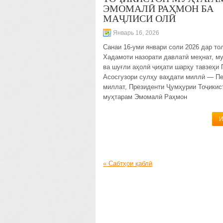
ЭМОМАЛӢ РАҲМОН БА
МАҶЛИСИ ОЛӢ
Январь 16, 2026
Санаи 16-уми январи соли 2026 дар то
Хадамоти назорати давлатӣ меҳнат, м
ва шуғли аҳолӣ ҷиҳати шарҳу тавзеҳи
Асосгузори сулҳу ваҳдати миллӣ — П
миллат, Президенти Ҷумҳурии Тоҷикис
муҳтарам Эмомалӣ Раҳмон
И
«
Сабтҳои қаблӣ