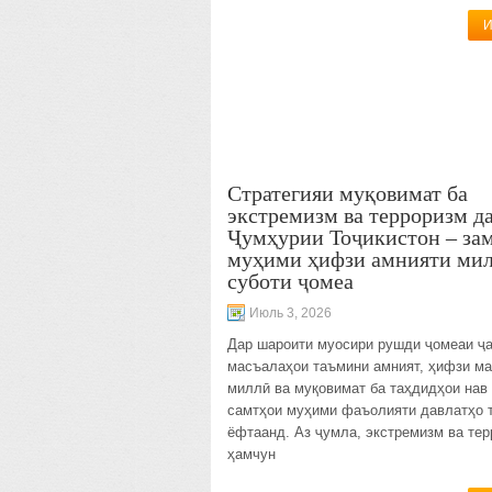
И
Стратегияи муқовимат ба
экстремизм ва терроризм д
Ҷумҳурии Тоҷикистон – за
муҳими ҳифзи амнияти мил
суботи ҷомеа
Июль 3, 2026
Дар шароити муосири рушди ҷомеаи ҷ
масъалаҳои таъмини амният, ҳифзи м
миллӣ ва муқовимат ба таҳдидҳои нав 
самтҳои муҳими фаъолияти давлатҳо 
ёфтаанд. Аз ҷумла, экстремизм ва те
ҳамчун