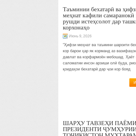
Таъминии бехатарӣ ва ҳифз
меҳнат кафили самаранокӣ 
рушди истеҳсолот дар ташк
корхонаҳо
Июнь 9, 2026
“Ҳифзи меҳнат ва таъмини шароити бе
кор барои ҳар як корманд аз вазифаҳо
давлат ва корфармоён мебошад. Ҳаёт 
саломатии инсон арзиши олӣ буда, рио
қоидаҳои бехатарӣ дар ҷои кор бояд
И
ШАРҲУ ТАВЗЕҲИ ПАЁМ
ПРЕЗИДЕНТИ ҶУМҲУРИ
ТОҶИКИСТОН МУҲТАРА