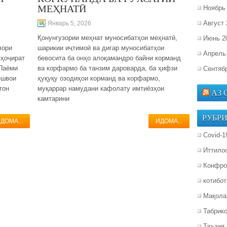
МЕҲНАТӢ
Ноябрь
Август 
Январь 5, 2026
Қонунгузории меҳнат муносибатҳои меҳнатӣ,
Июнь 2
лори
шарикии иҷтимоӣ ва дигар муносибатҳои
Апрель
уҳоҷират
бевосита ба онҳо алоқамандро байни корманд
 Паёми
ва корфармо ба танзим дароварда, ба ҳифзи
Сентяб
ешвои
ҳуқуқу озодиҳои корманд ва корфармо,
тон
муқаррар намудани кафолату имтиёзҳои
АЗ
камтарини
РУБР
ДОМА...
ИДОМА...
Covid-1
Иттило
Конфро
котибот
Мақола
Табрик
Таъзия