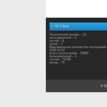
СЧЁТЧИК
Посетителей онлайн – 15
пользователей – 0
гостей – 8
ботов – 7
Максимальное количество посещений 
2026-02-03
всего посетителей – 79880
пользователей – 3
гостей – 79798
ботов – 79
© 2