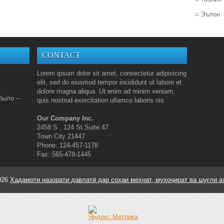
Эълон
CONTACT
Lorem ipsum dolor sit amet, consectetur adipisicing
elit, sed do eiusmod tempor incididunt ut labore et
dolore magna aliqua. Ut enim ad minim veniam,
было –
quis nostrud exercitation ullamco laboris nis.
Our Company Inc.
2458 S . 124 St.Suite 47
Town City 21447
Phone: 124-457-1178
Fax: 565-478-1445
026
Хадамоти назорати давлатӣ дар соҳаи меҳнат, муҳоҷират ва шуғли а