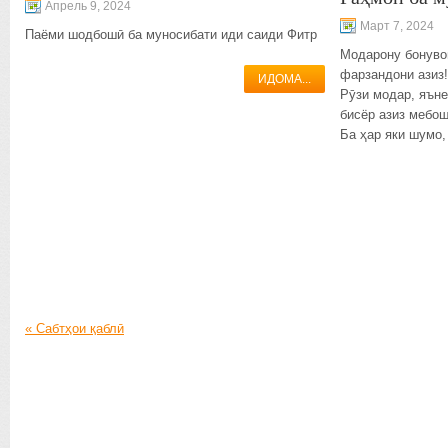
Апрель 9, 2024
Март 7, 2024
Паёми шодбошӣ ба муносибати иди саиди Фитр
Модарону бонуво
фарзандони азиз
ИДОМА...
Рӯзи модар, яъне
бисёр азиз мебош
Ба ҳар яки шумо,
«
Сабтҳои қаблӣ