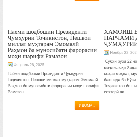
Паёми шодбошии Президенти
ҲАМОИШ Б
Ҷумҳурии Тоҷикистон, Пешвои
ПАРЧАМИ 
миллат муҳтарам Эмомалӣ
ҶУМҲУРИИ
Раҳмон ба муносибати фарорасии
Ноябрь 22, 202
моҳи шарифи Рамазон
Субҳи рӯзи 22 но
Февраль 28, 2025
маҷлисгоҳи Хада
Паёми шодбошии Президенти Ҷумҳурии
соҳаи меҳнат, му
Тоҷикистон, Пешвои миллат муҳтарам Эмомалӣ
бахшида ба Рӯзи
Раҳмон ба муносибати фарорасии моҳи шарифи
Тоҷикистон бо ши
Рамазон
сохторӣ ва
ИДОМА...