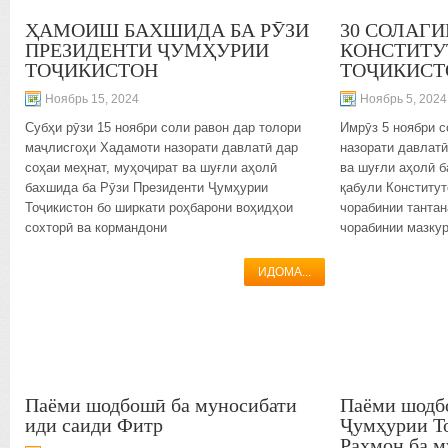
ҲАМОИШ БАХШИДА БА РӮЗИ
30 СОЛАГИ
ПРЕЗИДЕНТИ ҶУМҲУРИИ
КОНСТИТУ
ТОҶИКИСТОН
ТОҶИКИСТ
Ноябрь 15, 2024
Ноябрь 5, 2024
Субҳи рӯзи 15 ноябри соли равон дар толори
Имрӯз 5 ноябри 
маҷлисгоҳи Хадамоти назорати давлатӣ дар
назорати давлатӣ
соҳаи меҳнат, муҳоҷират ва шуғли аҳолӣ
ва шуғли аҳолӣ 
бахшида ба Рӯзи Президенти Ҷумҳурии
қабули Конститу
Тоҷикистон бо ширкати роҳбарони воҳидҳои
чорабинии тантан
сохторӣ ва кормандони
чорабинии мазку
ИДОМА...
Паёми шодбошӣ ба муносибати
Паёми шодб
иди саиди Фитр
Ҷумҳурии Т
Раҳмон ба м