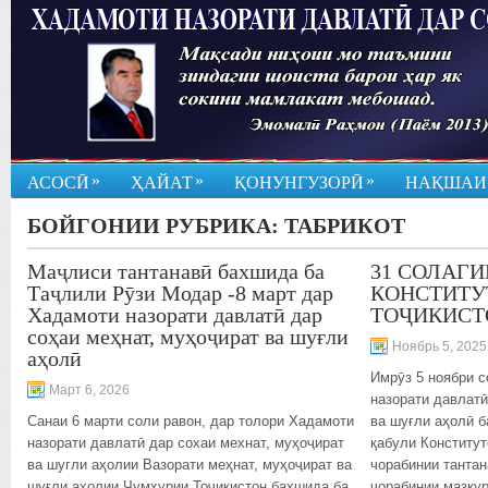
»
»
»
АСОСӢ
ҲАЙАТ
ҚОНУНГУЗОРӢ
НАҚШАИ
БОЙГОНИИ РУБРИКА:
ТАБРИКОТ
Маҷлиси тантанавӣ бахшида ба
31 СОЛАГИ
Таҷлили Рӯзи Модар -8 март дар
КОНСТИТУ
Хадамоти назорати давлатӣ дар
ТОҶИКИСТ
соҳаи меҳнат, муҳоҷират ва шуғли
Ноябрь 5, 2025
аҳолӣ
Имрӯз 5 ноябри с
Март 6, 2026
назорати давлатӣ
Санаи 6 марти соли равон, дар толори Хадамоти
ва шуғли аҳолӣ 
назорати давлатӣ дар сохаи мехнат, муҳоҷират
қабули Конститу
ва шугли аҳолии Вазорати меҳнат, муҳоҷират ва
чорабинии тантан
шуғли аҳолии Ҷумҳурии Тоҷикистон бахшида ба
чорабинии мазку