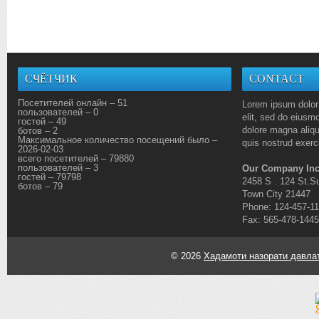
СЧЁТЧИК
CONTACT
Посетителей онлайн – 51
Lorem ipsum dolor 
пользователей – 0
elit, sed do eiusmo
гостей – 49
dolore magna aliq
ботов – 2
Максимальное количество посещений было –
quis nostrud exerci
2026-02-03
всего посетителей – 79880
пользователей – 3
Our Company Inc
гостей – 79798
2458 S . 124 St.Su
ботов – 79
Town City 21447
Phone: 124-457-1
Fax: 565-478-1445
© 2026
Хадамоти назорати давлат