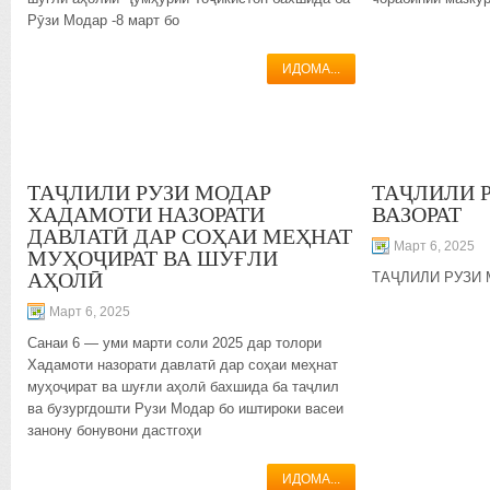
Рӯзи Модар -8 март бо
ИДОМА...
ТАҶЛИЛИ РУЗИ МОДАР
ТАҶЛИЛИ 
ХАДАМОТИ НАЗОРАТИ
ВАЗОРАТ
ДАВЛАТӢ ДАР СОҲАИ МЕҲНАТ
Март 6, 2025
МУҲОҶИРАТ ВА ШУҒЛИ
АҲОЛӢ
ТАҶЛИЛИ РУЗИ 
Март 6, 2025
Санаи 6 — уми марти соли 2025 дар толори
Хадамоти назорати давлатӣ дар соҳаи меҳнат
муҳоҷират ва шуғли аҳолӣ бахшида ба таҷлил
ва бузургдошти Рузи Модар бо иштироки васеи
занону бонувони дастгоҳи
ИДОМА...